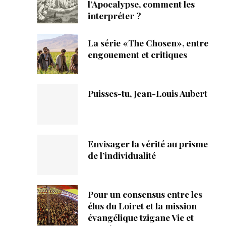
ique
l’Apocalypse, comment les
interpréter ?
s
La série «The Chosen», entre
engouement et critiques
ction
mpte
Puisses-tu, Jean-Louis Aubert
ement d'adresse
ntacter
Envisager la vérité au prisme
de l’individualité
Pour un consensus entre les
élus du Loiret et la mission
évangélique tzigane Vie et