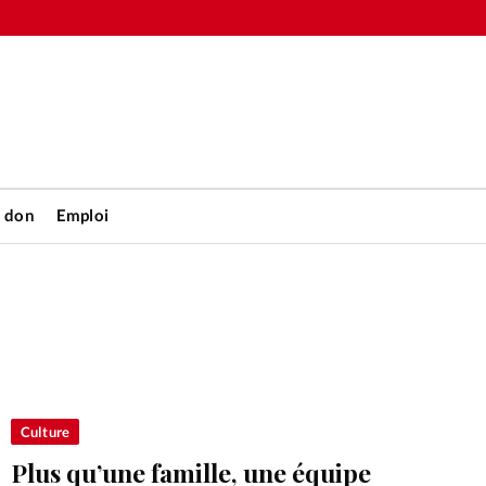
n don
Emploi
Accueil
rétienne
Les abo
nique
Faire u
Culture
Plus qu’une famille, une équipe