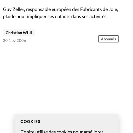
Foi
La bout
Guy Zeller, responsable européen des Fabricants de Joie,
À propo
plaide pour impliquer ses enfants dans ses activités
Opinions
La réda
Christian Willi
ourd'hui
Abonnés
20 Nov 2006
Mon co
lises
Changem
érieure
Nous co
Emploi
COOKIES
Ce site utilise des cookies pour améliorer