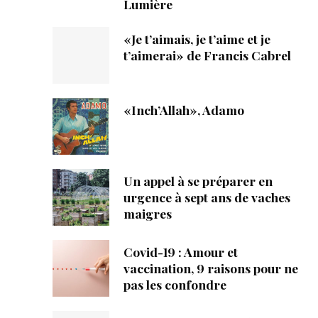
Lumière
«Je t’aimais, je t’aime et je
t’aimerai» de Francis Cabrel
«Inch’Allah», Adamo
Un appel à se préparer en
urgence à sept ans de vaches
maigres
Covid-19 : Amour et
vaccination, 9 raisons pour ne
pas les confondre