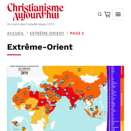
Un repère dans l'actualité depuis 1872
ACCUEIL
EXTRÊME-ORIENT
PAGE 2
S'ABONNER
Extrême-Orient
Monde
Eglises
Opinions
Tous les articles
Faire un don
Emploi
Se connecter