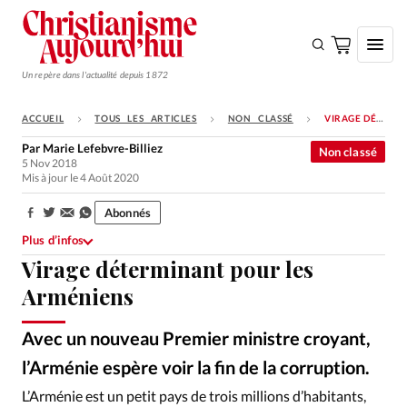
Un repère dans l'actualité depuis 1872
ACCUEIL
TOUS LES ARTICLES
NON CLASSÉ
VIRAGE DÉTERMINANT POUR LES ARMÉNIENS
S'ABONNER
Par
Marie Lefebvre-Billiez
Non classé
5 Nov 2018
Monde
Mis à jour le 4 Août 2020
Eglises
Abonnés
Partager:
Opinions
Plus d’infos
Virage déterminant pour les
Tous les articles
Arméniens
Faire un don
Emploi
Avec un nouveau Premier ministre croyant,
l’Arménie espère voir la fin de la corruption.
DR
©
Se connecter
L’Arménie est un petit pays de trois millions d’habitants,