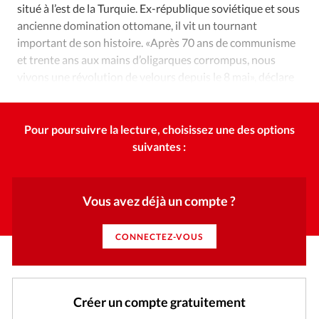
Édition: Internationale
situé à l’est de la Turquie. Ex-république soviétique et sous
ancienne domination ottomane, il vit un tournant
Devise:
CHF
important de son histoire. «Après 70 ans de communisme
RUBRIQUES
et trente ans aux mains d’oligarques corrompus, nous
Tous les articles
Actualité chrétienne
vivons une révolution de velours depuis le 8 mai», déclare
Actualité internationale
Chronique
Culture
avec grand espoir le pasteur Gilbert Léonian.
Dossier
Eglises
Foi
Génération réveil
Monde
Pour poursuivre la lecture, choisissez une des options
Opinions
Publireportage
Relations Aujourd'hui
suivantes :
Société
Tour du monde des Eglises
Trait d'Ixène
Vécu
Vie Intérieure
Vous avez déjà un compte ?
CONNECTEZ-VOUS
Créer un compte gratuitement