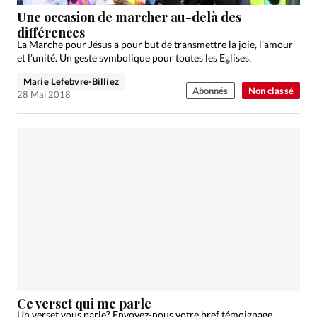
Édition: Internationale
Une occasion de marcher au-delà des
Devise:
CHF
différences
La Marche pour Jésus a pour but de transmettre la joie, l’amour
RUBRIQUES
et l’unité. Un geste symbolique pour toutes les Eglises.
Tous les articles
Actualité chrétienne
Marie Lefebvre-Billiez
Actualité internationale
Chronique
Culture
Abonnés
Non classé
28 Mai 2018
Dossier
Eglises
Foi
Génération réveil
Monde
Opinions
Publireportage
Relations Aujourd'hui
Société
Tour du monde des Eglises
Trait d'Ixène
Vécu
Vie Intérieure
Ce verset qui me parle
Un verset vous parle? Envoyez-nous votre bref témoignage