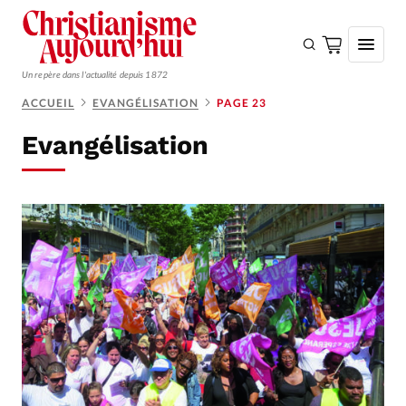
Un repère dans l'actualité depuis 1872
ACCUEIL
EVANGÉLISATION
PAGE 23
S'ABONNER
Evangélisation
Monde
Eglises
Opinions
Tous les articles
Faire un don
Emploi
Se connecter