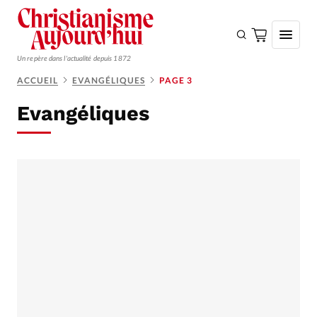
Un repère dans l'actualité depuis 1872
ACCUEIL
EVANGÉLIQUES
PAGE 3
S'ABONNER
Evangéliques
Monde
Eglises
Opinions
Tous les articles
Faire un don
Emploi
Se connecter