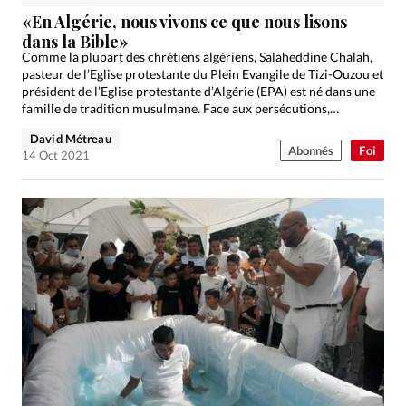
Édition: Internationale
«En Algérie, nous vivons ce que nous lisons
Devise:
CHF
dans la Bible»
Comme la plupart des chrétiens algériens, Salaheddine Chalah,
RUBRIQUES
pasteur de l’Eglise protestante du Plein Evangile de Tizi-Ouzou et
Tous les articles
Actualité chrétienne
président de l’Eglise protestante d’Algérie (EPA) est né dans une
famille de tradition musulmane. Face aux persécutions,…
Actualité internationale
Chronique
Culture
David Métreau
Dossier
Eglises
Foi
Génération réveil
Monde
Abonnés
Foi
14 Oct 2021
Opinions
Publireportage
Relations Aujourd'hui
Société
Tour du monde des Eglises
Trait d'Ixène
Vécu
Vie Intérieure