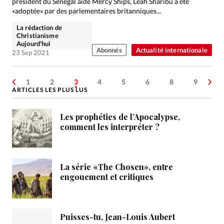
président du Sénégal aide Mercy Ships, Leah Sharibu a été
«adoptée» par des parlementaires britanniques...
La rédaction de
Christianisme
Aujourd'hui
Abonnés
Actualité internationale
23 Sep 2021
1
2
3
4
5
6
8
9
ARTICLES LES PLUS LUS
Les prophéties de l’Apocalypse,
comment les interpréter ?
La série «The Chosen», entre
engouement et critiques
Puisses-tu, Jean-Louis Aubert