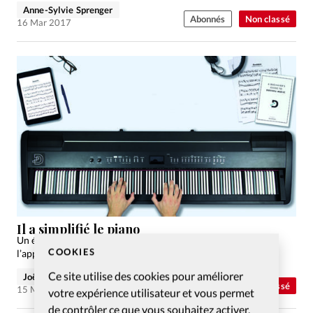
Anne-Sylvie Sprenger
Abonnés
Non classé
16 Mar 2017
Il a simplifié le piano
Un évangélique a élaboré un système musical pour faciliter
COOKIES
l’apprentissage de cet instrument. Coup de projecteur.
Ce site utilise des cookies pour améliorer
Joëlle Misson-Tille
Abonnés
Non classé
15 Mar 2017
votre expérience utilisateur et vous permet
de contrôler ce que vous souhaitez activer.