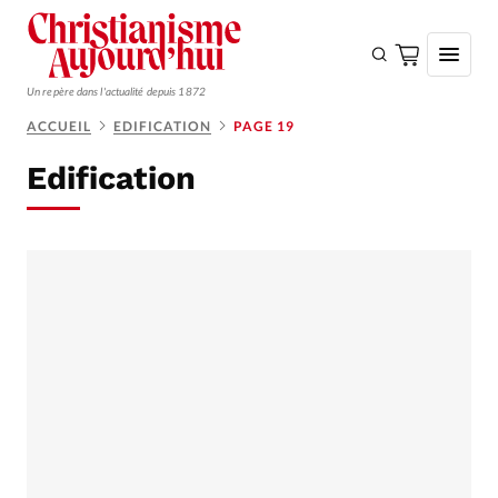
Un repère dans l'actualité depuis 1872
ACCUEIL
EDIFICATION
PAGE 19
S'ABONNER
Edification
Monde
Eglises
Opinions
Tous les articles
Faire un don
Emploi
Se connecter