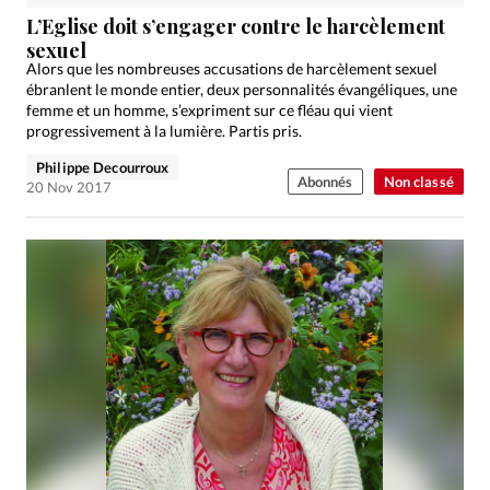
Édition: Internationale
L’Eglise doit s’engager contre le harcèlement
Devise:
CHF
sexuel
Alors que les nombreuses accusations de harcèlement sexuel
RUBRIQUES
ébranlent le monde entier, deux personnalités évangéliques, une
Tous les articles
Actualité chrétienne
femme et un homme, s’expriment sur ce fléau qui vient
progressivement à la lumière. Partis pris.
Actualité internationale
Chronique
Culture
Philippe Decourroux
Dossier
Eglises
Foi
Génération réveil
Monde
Abonnés
Non classé
20 Nov 2017
Opinions
Publireportage
Relations Aujourd'hui
Société
Tour du monde des Eglises
Trait d'Ixène
Vécu
Vie Intérieure