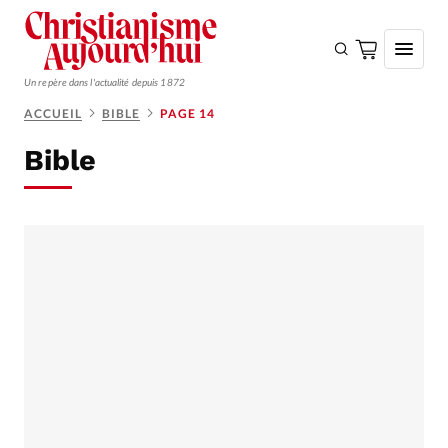
Un repère dans l'actualité depuis 1872
ACCUEIL
BIBLE
PAGE 14
S'ABONNER
Bible
Monde
Eglises
Opinions
Tous les articles
Faire un don
Emploi
Se connecter