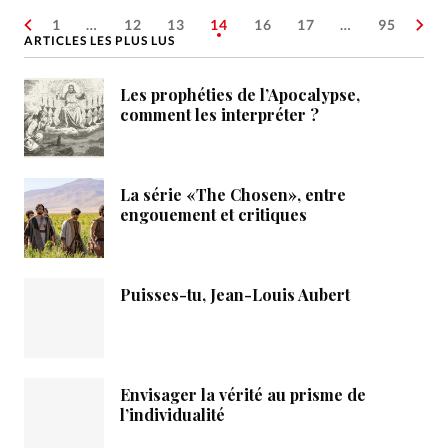
1
…
12
13
14
16
17
…
95
ARTICLES LES PLUS LUS
Les prophéties de l’Apocalypse,
comment les interpréter ?
La série «The Chosen», entre
engouement et critiques
Puisses-tu, Jean-Louis Aubert
Envisager la vérité au prisme de
l’individualité