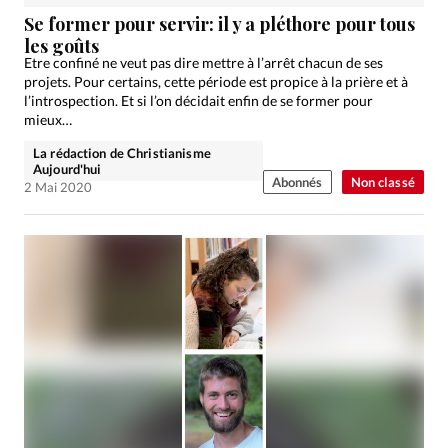
Édition: Internationale
Se former pour servir: il y a pléthore pour tous
Devise:
CHF
les goûts
Etre confiné ne veut pas dire mettre à l’arrêt chacun de ses
RUBRIQUES
projets. Pour certains, cette période est propice à la prière et à
Tous les articles
Actualité chrétienne
l’introspection. Et si l’on décidait enfin de se former pour
mieux…
Actualité internationale
Chronique
Culture
La rédaction de Christianisme
Dossier
Eglises
Foi
Génération réveil
Monde
Aujourd'hui
Abonnés
Non classé
Opinions
Publireportage
Relations Aujourd'hui
2 Mai 2020
Société
Tour du monde des Eglises
Trait d'Ixène
Vécu
Vie Intérieure