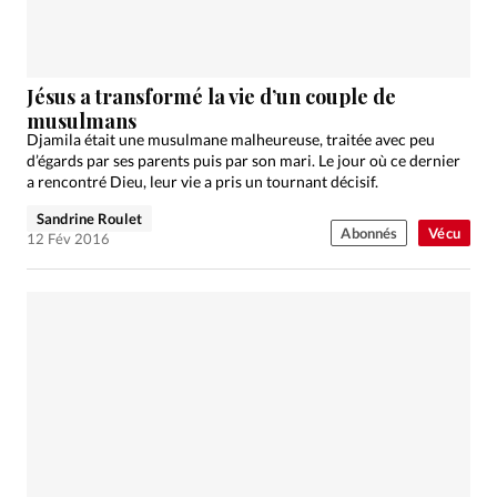
Édition: Internationale
Devise:
CHF
RUBRIQUES
Jésus a transformé la vie d’un couple de
Tous les articles
Actualité chrétienne
musulmans
Djamila était une musulmane malheureuse, traitée avec peu
Actualité internationale
Chronique
Culture
d’égards par ses parents puis par son mari. Le jour où ce dernier
Dossier
Eglises
Foi
Génération réveil
Monde
a rencontré Dieu, leur vie a pris un tournant décisif.
Opinions
Publireportage
Relations Aujourd'hui
Sandrine Roulet
Abonnés
Vécu
12 Fév 2016
Société
Tour du monde des Eglises
Trait d'Ixène
Vécu
Vie Intérieure