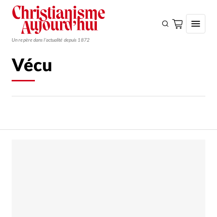
Un repère dans l'actualité depuis 1872
Vécu
S'ABONNER
Monde
Eglises
Opinions
Tous les articles
Faire un don
Emploi
Se connecter