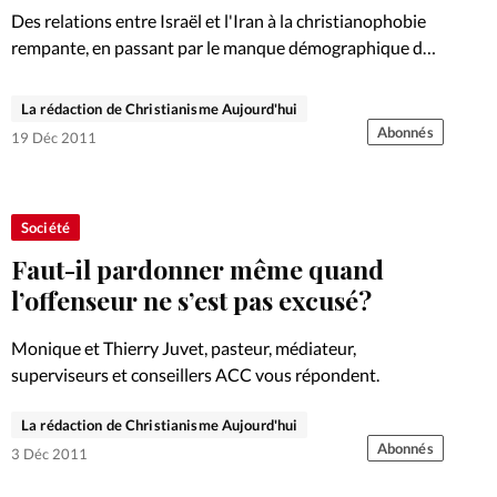
Des relations entre Israël et l'Iran à la christianophobie
rempante, en passant par le manque démographique de
femmes et le développement du fossé social, la rédaction
du Christianisme Aujourd'hui vous propose dix sujets
La rédaction de Christianisme Aujourd'hui
d'actualité pour…
Abonnés
19 Déc 2011
Société
Faut-il pardonner même quand
l’offenseur ne s’est pas excusé?
Monique et Thierry Juvet, pasteur, médiateur,
superviseurs et conseillers ACC vous répondent.
La rédaction de Christianisme Aujourd'hui
Abonnés
3 Déc 2011