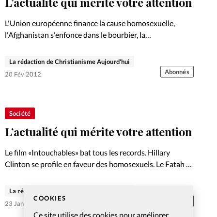
L’actualité qui mérite votre attention
L'Union européenne finance la cause homosexuelle,
l'Afghanistan s'enfonce dans le bourbier, la
consommation d'eau devient un problème mondial:
découvrez les enjeux du mois d'avril.
La rédaction de Christianisme Aujourd'hui
Abonnés
20 Fév 2012
Société
L’actualité qui mérite votre attention
Le film «Intouchables» bat tous les records. Hillary
Clinton se profile en faveur des homosexuels. Le Fatah et
le Hamas peinent à se réconcilier. La FIFA pose la
question de la justice des pouvoirs judiciaires.…
La rédaction de Christianisme Aujourd'hui
COOKIES
Abonnés
23 Jan 2012
Ce site utilise des cookies pour améliorer