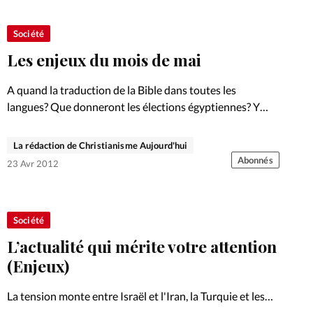
Foi
La bout
Société
À propo
Opinions
Les enjeux du mois de mai
La réda
ourd'hui
A quand la traduction de la Bible dans toutes les
langues? Que donneront les élections égyptiennes? Y
Mon co
aura-t-il une crise alimentaire et humanitaire majeure au
lises
Sahel? Nous vous proposons différents enjeux et
La rédaction de Christianisme Aujourd'hui
Changem
analyses pour répondre…
Abonnés
23 Avr 2012
érieure
Nous co
Société
Emploi
L’actualité qui mérite votre attention
(Enjeux)
La tension monte entre Israël et l'Iran, la Turquie et les
Etats-Unis s'islamisent rapidement, des tribunaux