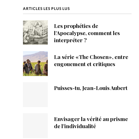
ique
ARTICLES LES PLUS LUS
s
Les prophéties de
l’Apocalypse, comment les
ction
interpréter ?
mpte
La série «The Chosen», entre
engouement et critiques
ement d'adresse
ntacter
Puisses-tu, Jean-Louis Aubert
Envisager la vérité au prisme
de l’individualité