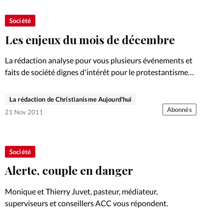
Société
Les enjeux du mois de décembre
La rédaction analyse pour vous plusieurs événements et
faits de société dignes d'intérêt pour le protestantisme
évangélique. Ce mois-ci, nous parlons, entre autres
choses, de la laïcisation des cérémonies religieuses, de
La rédaction de Christianisme Aujourd'hui
l'enseignement de l'homoparentalité à…
Abonnés
21 Nov 2011
Société
Alerte, couple en danger
Monique et Thierry Juvet, pasteur, médiateur,
superviseurs et conseillers ACC vous répondent.