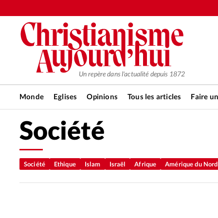
Un repère dans l'actualité depuis 1872
Monde
Eglises
Opinions
Tous les articles
Faire u
Société
RUBRIQUES
Tous les articles
Actualité ch
Société
Ethique
Islam
Israël
Afrique
Amérique du Nord
Actualité internationale
Chro