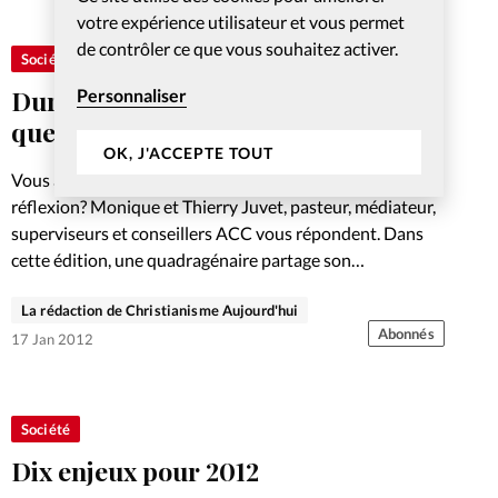
votre expérience utilisateur et vous permet
de contrôler ce que vous souhaitez activer.
Société
Dur dur avec mon pasteur (Vos
Personnaliser
questions)
OK, J'ACCEPTE TOUT
Vous avez une question, une interrogation, une
réflexion? Monique et Thierry Juvet, pasteur, médiateur,
superviseurs et conseillers ACC vous répondent. Dans
cette édition, une quadragénaire partage son
incompréhension après le choix de son Eglise d'engager…
La rédaction de Christianisme Aujourd'hui
Abonnés
17 Jan 2012
Société
Dix enjeux pour 2012