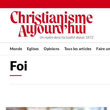
Un repère dans l'actualité depuis 1872
Monde
Eglises
Opinions
Tous les articles
Faire u
Foi
RUBRIQUES
Tous les articles
Actualité ch
Actualité internationale
Chro