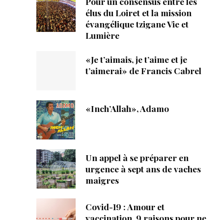
Pour un consensus entre les
élus du Loiret et la mission
évangélique tzigane Vie et
Lumière
«Je t’aimais, je t’aime et je
t’aimerai» de Francis Cabrel
«Inch’Allah», Adamo
Un appel à se préparer en
urgence à sept ans de vaches
maigres
Covid-19 : Amour et
vaccination, 9 raisons pour ne