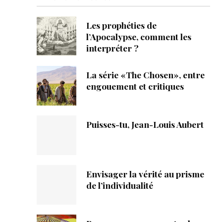
ique
Les prophéties de
s
l’Apocalypse, comment les
interpréter ?
ction
La série «The Chosen», entre
mpte
engouement et critiques
ement d'adresse
Puisses-tu, Jean-Louis Aubert
ntacter
Envisager la vérité au prisme
de l’individualité