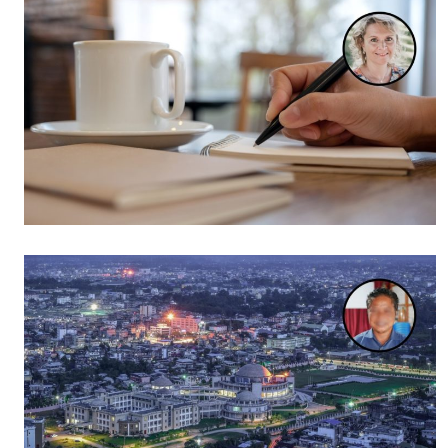
Culture
Dossier
Eglises
Génération réveil
Monde
Publireportage
Relations Auj
Société
Tour du monde des Eg
Trait d'Ixène
Vécu
Vie Int