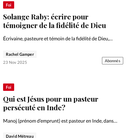
Foi
La bout
Foi
Solange Raby: écrire pour
À propo
Opinions
témoigner de la fidélité de Dieu
La réda
ourd'hui
Écrivaine, pasteure et témoin de la fidélité de Dieu,
Solange Raby raconte un parcours marqué par la
Mon co
souffrance, la foi retrouvée et le service.
Rachel Gamper
lises
Abonnés
23 Nov 2025
Changem
érieure
Nous co
Foi
Qui est Jésus pour un pasteur
Emploi
persécuté en Inde?
Manoj (prénom d’emprunt) est pasteur en Inde, dans
l’Etat du Manipur. Malgré la persécution, il souhaite
continuer d’annoncer la Bonne nouvelle du salut en
David Métreau