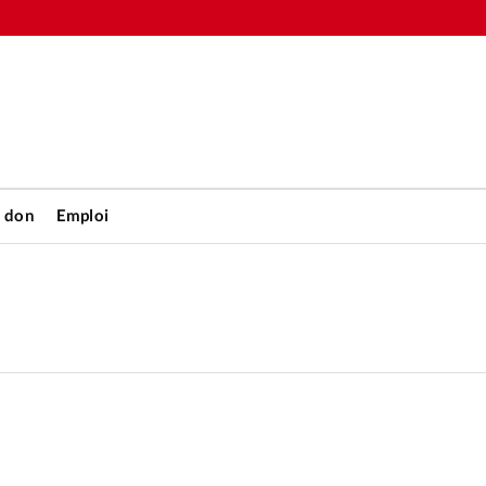
n don
Emploi
Accueil
rétienne
Les abo
nique
Faire u