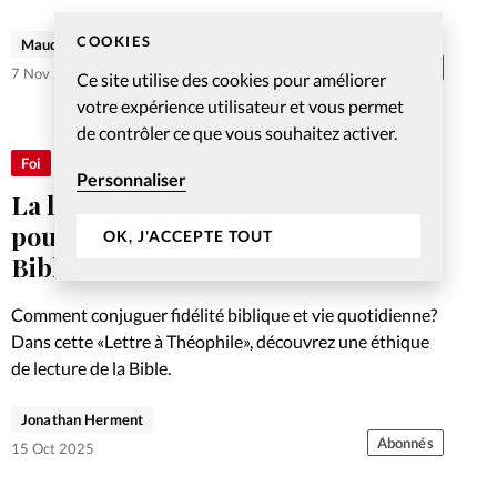
Suisse, partage dans «Etrangers et voyageurs sur la
terre» ses témoignages de foi et de persévérance.
COOKIES
Maude Burkhalter
Abonnés
7 Nov 2025
Ce site utilise des cookies pour améliorer
votre expérience utilisateur et vous permet
de contrôler ce que vous souhaitez activer.
Foi
Personnaliser
La lettre tue, mais l’Esprit vivifie:
pour une éthique de lecture de la
OK, J'ACCEPTE TOUT
Bible
Comment conjuguer fidélité biblique et vie quotidienne?
Dans cette «Lettre à Théophile», découvrez une éthique
de lecture de la Bible.
Jonathan Herment
Abonnés
15 Oct 2025