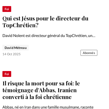
Foi
Qui est Jésus pour le directeur du
TopChrétien?
David Nolent est directeur général du TopChrétien, une
mission qu’il a rejointe il y a vingt-trois ans. Auteur de
douze livres, il est marié et père de trois filles.
David Métreau
Abonnés
14 Oct 2025
Foi
Il risque la mort pour sa foi: le
témoignage d’Abbas, Iranien
converti à la foi chrétienne
Abbas, né en Iran dans une famille musulmane, raconte