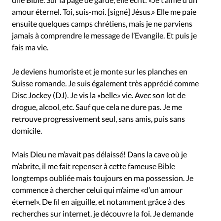
Édition: Internationale
amour éternel. Toi, suis-moi. [signé] Jésus.» Elle me paie
Devise:
CHF
ensuite quelques camps chrétiens, mais je ne parviens
jamais à comprendre le message de l’Evangile. Et puis je
RUBRIQUES
fais ma vie.
Tous les articles
Actualité chrétienne
Actualité internationale
Chronique
Culture
Je deviens humoriste et je monte sur les planches en
Dossier
Eglises
Foi
Génération réveil
Monde
Suisse romande. Je suis également très apprécié comme
Opinions
Publireportage
Relations Aujourd'hui
Disc Jockey (DJ). Je vis la «belle» vie. Avec son lot de
drogue, alcool, etc. Sauf que cela ne dure pas. Je me
Société
Tour du monde des Eglises
Trait d'Ixène
retrouve progressivement seul, sans amis, puis sans
Vécu
Vie Intérieure
domicile.
Mais Dieu ne m’avait pas délaissé! Dans la cave où je
m’abrite, il me fait repenser à cette fameuse Bible
longtemps oubliée mais toujours en ma possession. Je
commence à chercher celui qui m’aime «d’un amour
éternel». De fil en aiguille, et notamment grâce à des
recherches sur internet, je découvre la foi. Je demande