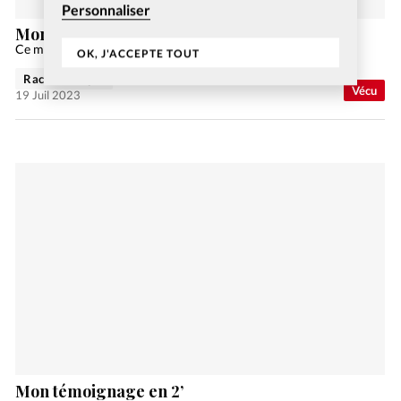
Personnaliser
Mon témoignage en 2’
Ce mois-ci, Saraswati partage son témoignage.
OK, J'ACCEPTE TOUT
Rachel Gamper
Vécu
19 Juil 2023
Mon témoignage en 2’