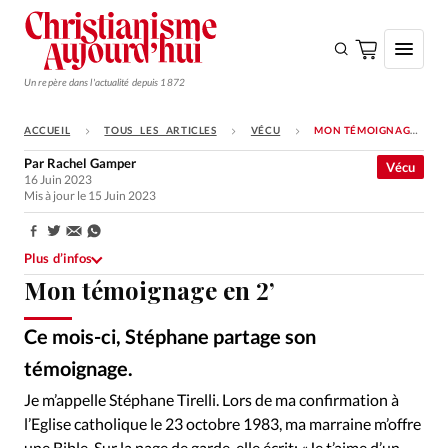
Un repère dans l'actualité depuis 1872
ACCUEIL
TOUS LES ARTICLES
VÉCU
MON TÉMOIGNAGE EN 2’
S'ABONNER
Par
Rachel Gamper
Vécu
16 Juin 2023
Monde
Mis à jour le 15 Juin 2023
Eglises
Partager:
Opinions
Plus d’infos
Mon témoignage en 2’
Tous les articles
Faire un don
Ce mois-ci, Stéphane partage son
Emploi
témoignage.
Je m’appelle Stéphane Tirelli. Lors de ma confirmation à
Se connecter
l’Eglise catholique le 23 octobre 1983, ma marraine m’offre
une Bible. Sur la page de garde, elle écrit: «Je t’aime d’un