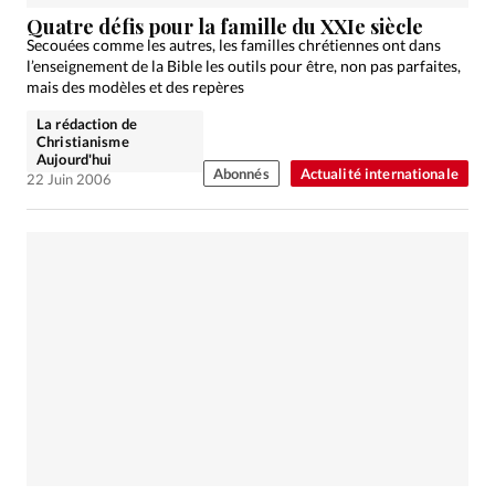
Édition: Française
Quatre défis pour la famille du XXIe siècle
Devise:
CHF
Secouées comme les autres, les familles chrétiennes ont dans
l’enseignement de la Bible les outils pour être, non pas parfaites,
RUBRIQUES
mais des modèles et des repères
Tous les articles
Actualité chrétienne
La rédaction de
Actualité internationale
Chronique
Culture
Christianisme
Aujourd'hui
Dossier
Eglises
Foi
Génération réveil
Monde
Abonnés
Actualité internationale
22 Juin 2006
Opinions
Publireportage
Relations Aujourd'hui
Société
Tour du monde des Eglises
Trait d'Ixène
Vécu
Vie Intérieure