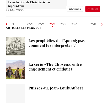
La rédaction de Christianisme
Aujourd'hui
Abonnés
Culture
22 Mai 2006
1
…
751
752
753
755
756
…
758
ARTICLES LES PLUS LUS
Les prophéties de l’Apocalypse,
comment les interpréter ?
La série «The Chosen», entre
engouement et critiques
Puisses-tu, Jean-Louis Aubert