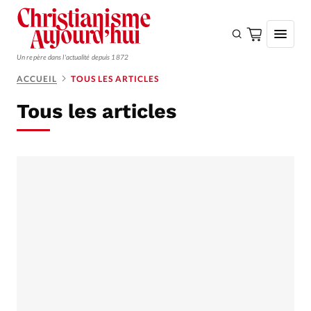
Un repère dans l'actualité depuis 1872
ACCUEIL
TOUS LES ARTICLES
S'ABONNER
Tous les articles
Monde
Eglises
Opinions
Tous les articles
Faire un don
Emploi
Se connecter