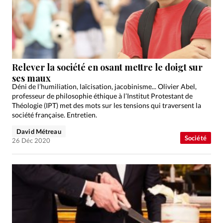
Édition: Française
Devise:
CHF
RUBRIQUES
Tous les articles
Actualité chrétienne
Actualité internationale
Chronique
Culture
Relever la société en osant mettre le doigt sur
ses maux
Dossier
Eglises
Foi
Génération réveil
Monde
Déni de l’humiliation, laïcisation, jacobinisme... Olivier Abel,
Opinions
Publireportage
Relations Aujourd'hui
professeur de philosophie éthique à l’Institut Protestant de
Théologie (IPT) met des mots sur les tensions qui traversent la
Société
Tour du monde des Eglises
Trait d'Ixène
société française. Entretien.
Vécu
Vie Intérieure
David Métreau
Société
26 Déc 2020