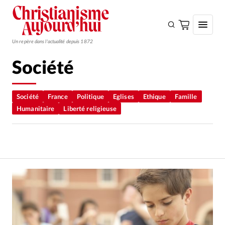
Un repère dans l'actualité depuis 1872
Société
S'ABONNER
Monde
Société
France
Politique
Eglises
Ethique
Famille
Humanitaire
Liberté religieuse
Eglises
Opinions
Tous les articles
Faire un don
Emploi
Se connecter