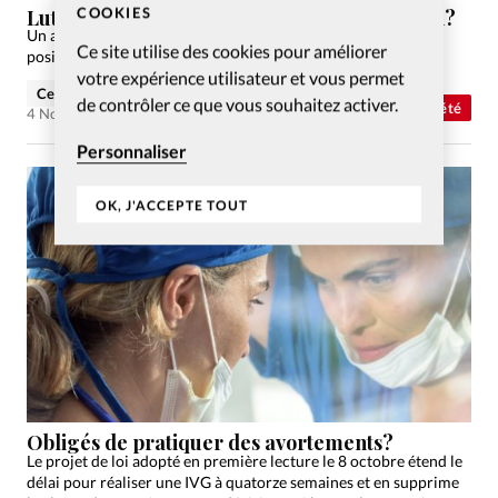
COOKIES
Lutte contre la violence conjugale: quel bilan?
Un an après le Grenelle des violences conjugales, le bilan est
Ce site utilise des cookies pour améliorer
positif. Les Eglises sont appelées à devenir une solution.
votre expérience utilisateur et vous permet
Celia Evenson
de contrôler ce que vous souhaitez activer.
Société
4 Nov 2020
Personnaliser
OK, J'ACCEPTE TOUT
Obligés de pratiquer des avortements?
Le projet de loi adopté en première lecture le 8 octobre étend le
délai pour réaliser une IVG à quatorze semaines et en supprime