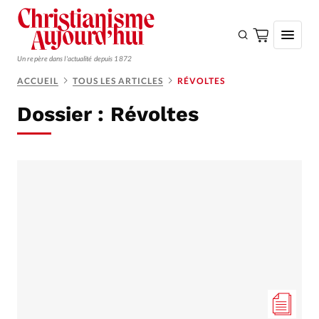
Un repère dans l'actualité depuis 1872
ACCUEIL
TOUS LES ARTICLES
RÉVOLTES
S'ABONNER
Dossier :
Révoltes
Monde
Eglises
Opinions
Tous les articles
Faire un don
Emploi
Se connecter