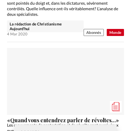
sont pointés du doigt et, dans les dictatures, sévèrement
contrôlés. Quelle influence ont-ils véritablement? L’analyse de
deux spécialistes.
La rédaction de Christianisme
Aujourd'hui
Abonnés
Monde
4 Mar 2020
«Quand vous entendrez parler de révoltes…»
Les mouvements de protestation et de révolte sont aussi vieux
que le monde, bien avant Mai 68 ou les révolutions russe ou