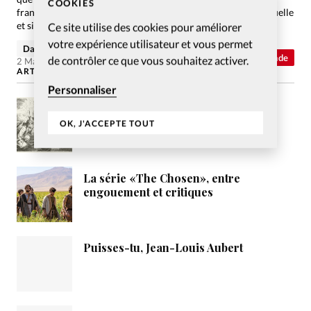
COOKIES
française. Mais leur multiplication et leur intensification actuelle
et simultanée est peut-être un…
Ce site utilise des cookies pour améliorer
votre expérience utilisateur et vous permet
David Métreau
Abonnés
Monde
de contrôler ce que vous souhaitez activer.
2 Mar 2020
ARTICLES LES PLUS LUS
Personnaliser
Les prophéties de l’Apocalypse,
comment les interpréter ?
OK, J'ACCEPTE TOUT
La série «The Chosen», entre
engouement et critiques
Puisses-tu, Jean-Louis Aubert