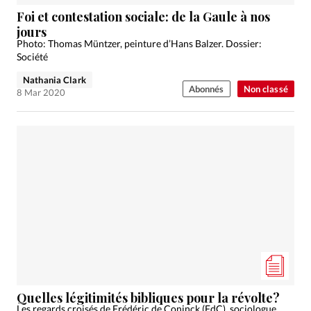
Édition: Internationale
Foi et contestation sociale: de la Gaule à nos
Devise:
CHF
jours
Photo: Thomas Müntzer, peinture d’Hans Balzer. Dossier:
RUBRIQUES
Société
Tous les articles
Actualité chrétienne
Nathania Clark
Actualité internationale
Chronique
Culture
Abonnés
Non classé
8 Mar 2020
Dossier
Eglises
Foi
Génération réveil
Monde
Opinions
Publireportage
Relations Aujourd'hui
Société
Tour du monde des Eglises
Trait d'Ixène
Vécu
Vie Intérieure
Quelles légitimités bibliques pour la révolte?
Les regards croisés de Frédéric de Coninck (FdC), sociologue