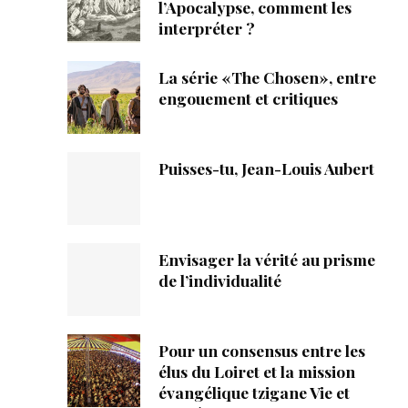
ique
l’Apocalypse, comment les
interpréter ?
s
La série «The Chosen», entre
engouement et critiques
ction
mpte
Puisses-tu, Jean-Louis Aubert
ement d'adresse
ntacter
Envisager la vérité au prisme
de l’individualité
Pour un consensus entre les
élus du Loiret et la mission
évangélique tzigane Vie et