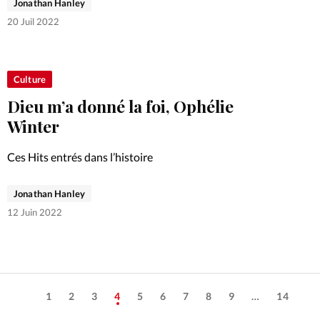
Jonathan Hanley
20 Juil 2022
Culture
Dieu m’a donné la foi, Ophélie
Winter
Ces Hits entrés dans l’histoire
Jonathan Hanley
12 Juin 2022
1
2
3
4
5
6
7
8
9
…
14