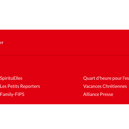
er
SpirituElles
Quart d'heure pour l'es
Les Petits Reporters
Vacances Chrétiennes
Family-FIPS
Alliance Presse
es
Mentions légales
Gestion des cookies