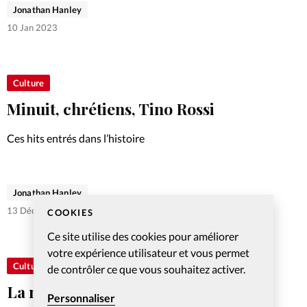
Jonathan Hanley
10 Jan 2023
Culture
Minuit, chrétiens, Tino Rossi
Ces hits entrés dans l’histoire
Jonathan Hanley
13 Déc 2022
COOKIES
Ce site utilise des cookies pour améliorer
votre expérience utilisateur et vous permet
Culture
de contrôler ce que vous souhaitez activer.
La nuit je mens, Alain Bashung
Personnaliser