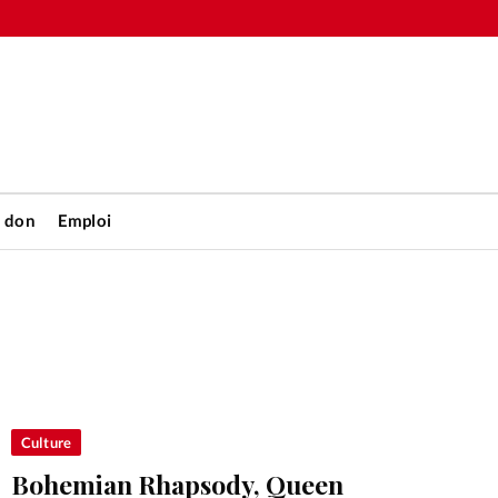
n don
Emploi
Accueil
rétienne
Les abo
nique
Faire u
Culture
Bohemian Rhapsody, Queen