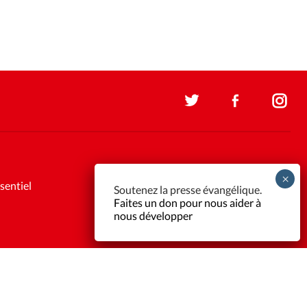
sentiel
Soutenez la presse évangélique.
Faites un don pour nous aider à
nous développer
Support et maintenance:
Solutions Kläy