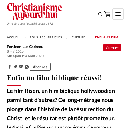
Un repère dans l'actualité depuis 1872
ACCUEIL
TOUS LES ARTICLES
CULTURE
ENFIN UN FILM BIBLIQUE RÉUSSI!
S'ABONNER
Par
Jean-Luc Gadreau
Culture
8 Mai 2016
Monde
Mis à jour le 4 Août 2020
Eglises
Abonnés
Partager:
Opinions
Enfin un film biblique réussi!
Tous les articles
Le film Risen, un film biblique hollywoodien
Faire un don
parmi tant d'autres? Ce long-métrage nous
Emploi
plonge dans l'histoire de la résurrection du
Christ, et le résultat est plutôt prometteur.
Se connecter
Alliance Presse
©
Le 4 mai, le film Risen sort sur nos écrans. Ce nouveau