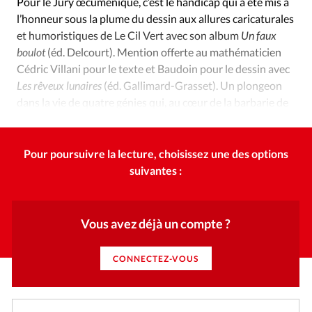
Pour le Jury œcuménique, c’est le handicap qui a été mis à
l’honneur sous la plume du dessin aux allures caricaturales
et humoristiques de Le Cil Vert avec son album
Un faux
boulot
(éd. Delcourt). Mention offerte au mathématicien
Cédric Villani pour le texte et Baudoin pour le dessin avec
Les rêveux lunaires
(éd. Gallimard-Grasset). Un plongeon
dans la vie de quatre génies qui, au cœur de la barbarie de
la Seconde Guerre mondiale, ont changé l’histoire.
Pour poursuivre la lecture, choisissez une des options
suivantes :
Vous avez déjà un compte ?
CONNECTEZ-VOUS