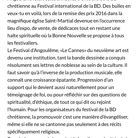
Édition: Internationale
chrétienne au Festival international de la BD. Des bulles en
Devise:
CHF
veux-tu en voilà, lors de la remise des prix 2016 dans la
magnifique église Saint-Martial devenue en l’occurrence
RUBRIQUES
lieu d’expo, de vente, de dédicaces tout en restant une
Tous les articles
Actualité chrétienne
halte spirituelle où la Bonne Nouvelle se propose à tous
Actualité internationale
Chronique
Culture
les festivaliers.
Dossier
Eglises
Foi
Génération réveil
Monde
Le Festival d’Angoulême, «Le Cannes» du neuvième art est
devenu une institution, tant la bande dessinée a conquis
Opinions
Publireportage
Relations Aujourd'hui
résolument ses lettres de noblesse au sein de la culture. Il
Société
Tour du monde des Eglises
Trait d'Ixène
faut savoir qu’à l’inverse de la production musicale, elle
Vécu
Vie Intérieure
connaît une croissance épatante. Progression d’un
support qui le devient aussi naturellement pour un
témoignage de foi, ou pour réfléchir sur des questions de
spiritualité, d’éthique, de tout ce qui dit ou rejoint
l’humain. Pour les organisateurs du festival de la BD
chrétienne, la promouvoir c’est une manière d’évangéliser,
même si elle ne se cantonne pas seulement à des récits
spécifiquement religieux.