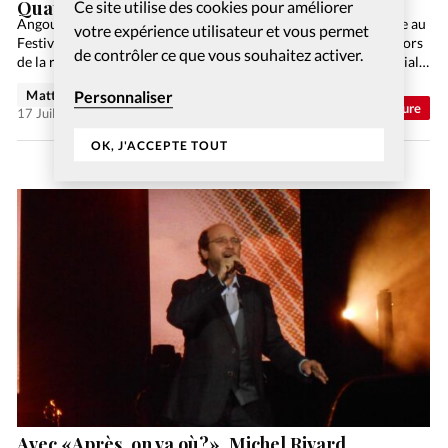
Quatre lectures à découvrir lors de l’été 2026
Ce site utilise des cookies pour améliorer
Angoulême fêtait cette année les trente ans de la BD chrétienne au
votre expérience utilisateur et vous permet
Festival international de la BD. Des bulles en veux-tu en voilà, lors
de contrôler ce que vous souhaitez activer.
de la remise des prix 2016 dans la magnifique église Saint-Martial…
Personnaliser
Matthieu Schmidt
Abonnés
Culture
17 Juil 2026
OK, J'ACCEPTE TOUT
Avec «Après, on va où?», Michel Rivard