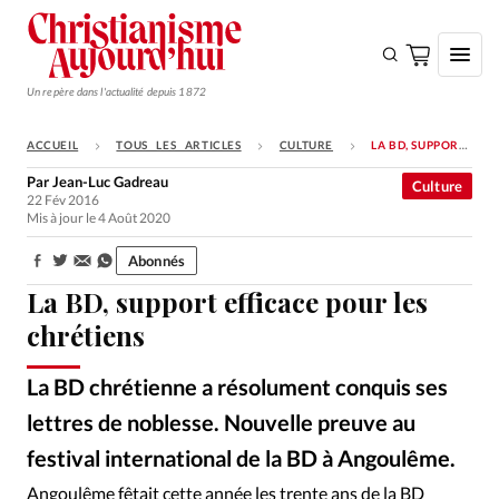
Un repère dans l'actualité depuis 1872
ACCUEIL
TOUS LES ARTICLES
CULTURE
LA BD, SUPPORT EFFICACE POUR LES CHRÉTIENS
S'ABONNER
Par
Jean-Luc Gadreau
Culture
22 Fév 2016
Monde
Mis à jour le 4 Août 2020
Eglises
Abonnés
Partager:
Opinions
La BD, support efficace pour les
Tous les articles
chrétiens
Faire un don
La BD chrétienne a résolument conquis ses
Emploi
lettres de noblesse. Nouvelle preuve au
festival international de la BD à Angoulême.
Se connecter
Alliance Presse
©
Angoulême fêtait cette année les trente ans de la BD