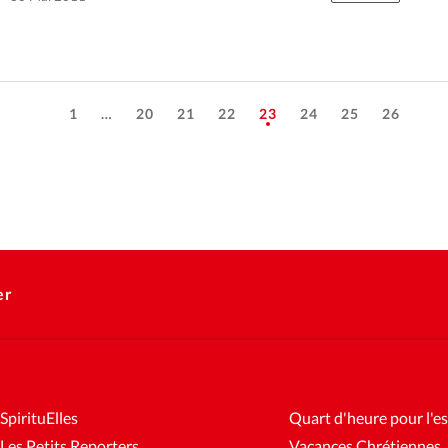
Autre enjeu: acquérir…
1
…
20
21
22
23
24
25
26
er
SpirituElles
Quart d'heure pour l'es
Les Petits Reporters
Vacances Chrétiennes