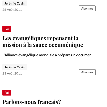
Jérémie Cavin
responsabiliser les jeunes, s'ouvrir aux relations entre
Abonnés
générations et reformuler sa foi…
26 Août 2011
Foi
Les évangéliques repensent la
mission à la sauce oecuménique
L'Alliance évangélique mondiale a préparé un document
sur l'éthique de la mission, en collaboration avec de
hautes instances de l'oecuménisme et du catholicisme.
Jérémie Cavin
Les évangéliques assurent que ce document est un pas
Abonnés
23 Août 2011
historique pour l'unité…
Foi
Parlons-nous français?