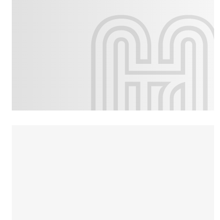
Culture
Dossier
Eglises
Génération réveil
Monde
Publireportage
Relations Auj
Société
Tour du monde des Eg
Trait d'Ixène
Vécu
Vie Int