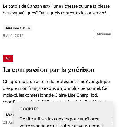
Le patois de Canaan est-il une richesse ou une faiblesse
des évangéliques? Dans quels contextes le conserver?
Les chrétiens sont-ils capables de parler français? Un
journaliste et un doyen de faculté en débattent.
Jérémie Cavin
Abonnés
8 Août 2011
Foi
La compassion par la guérison
Chaque mois, un acteur du protestantisme évangélique
d'expression française sous un jour plus personnel. Ce
mois-ci, les confessions de Claire-Lise Cherpillod,
coordinatrice de l’AIMG et directrice de la Conférence de
guérison.
COOKIES
Jérémie Cavin
Ce site utilise des cookies pour améliorer
Abonnés
21 Juil 2011
votre expérience utilisateur et vous permet