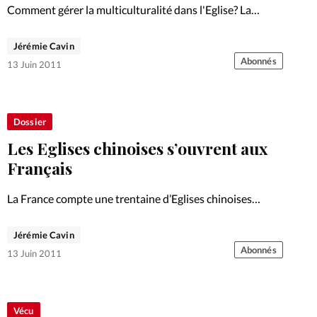
Comment gérer la multiculturalité dans l'Eglise? La
présence de diverses nationalités oblige les pasteurs à
une grande sagesse pour éviter que la communauté ne se
Jérémie Cavin
divise, sur les options théologiques par exemple. Mais les
Abonnés
13 Juin 2011
migrants…
Dossier
Les Eglises chinoises s’ouvrent aux
Français
La France compte une trentaine d’Eglises chinoises
évangéliques, pour 6000 membres. Responsable de
l’Eglise évangélique des Chinois de Paris, Pascal Yau est
Jérémie Cavin
le premier pasteur chinois d’une Eglise chinoise né en
Abonnés
13 Juin 2011
France. Il explique l’origine…
Vécu