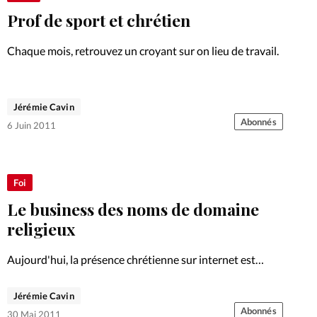
Prof de sport et chrétien
Chaque mois, retrouvez un croyant sur on lieu de travail.
Jérémie Cavin
Abonnés
6 Juin 2011
Foi
Le business des noms de domaine
religieux
Aujourd'hui, la présence chrétienne sur internet est
devenue une évidence. Au point que certains sont prêts à
dépenser des sommes astronomiques pour un nom de
Jérémie Cavin
domaine qui corresponde parfaitement à leur identité.
Abonnés
30 Mai 2011