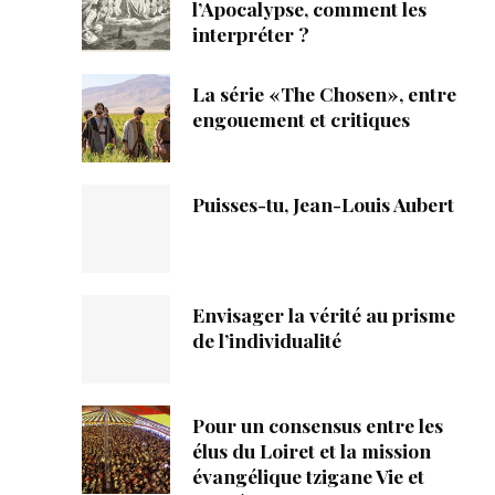
ique
l’Apocalypse, comment les
interpréter ?
s
La série «The Chosen», entre
engouement et critiques
ction
mpte
Puisses-tu, Jean-Louis Aubert
ement d'adresse
ntacter
Envisager la vérité au prisme
de l’individualité
Pour un consensus entre les
élus du Loiret et la mission
évangélique tzigane Vie et