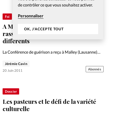
de contrôler ce que vous souhaitez activer.
Personnaliser
Foi
A Malley, la guérison divine
OK, J'ACCEPTE TOUT
rassemble des croyants d’avis
différents
La Conférence de guérison a reçu à Malley (Lausanne)
des orateurs aux messages hétéroclites. Reportage.
Jérémie Cavin
Abonnés
20 Juin 2011
Dossier
Les pasteurs et le défi de la variété
culturelle