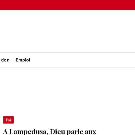
n don
Emploi
Accueil
rétienne
Les abo
nique
Faire u
Foi
A Lampedusa, Dieu parle aux