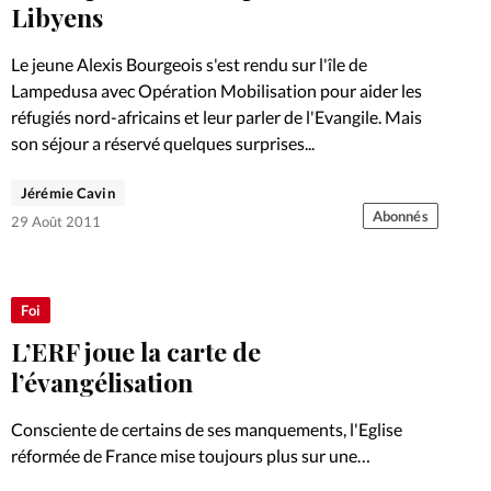
Foi
La bout
Libyens
À propo
Opinions
Le jeune Alexis Bourgeois s'est rendu sur l'île de
Lampedusa avec Opération Mobilisation pour aider les
La réda
réfugiés nord-africains et leur parler de l'Evangile. Mais
ourd'hui
son séjour a réservé quelques surprises...
Mon co
Jérémie Cavin
lises
Abonnés
29 Août 2011
Changem
érieure
Nous co
Foi
L’ERF joue la carte de
Emploi
l’évangélisation
Consciente de certains de ses manquements, l'Eglise
réformée de France mise toujours plus sur une
évangélisation tournée vers la jeunesse. Elle désire ainsi