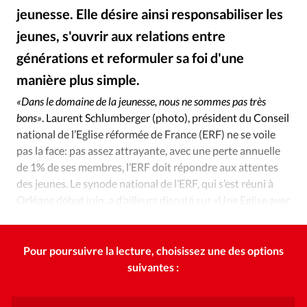
Édition: Internationale
jeunesse. Elle désire ainsi responsabiliser les
Devise:
CHF
jeunes, s'ouvrir aux relations entre
RUBRIQUES
générations et reformuler sa foi d'une
Tous les articles
Actualité chrétienne
manière plus simple.
Alliance Presse
©
Actualité internationale
Chronique
Culture
«Dans le domaine de la jeunesse, nous ne sommes pas très
Dossier
Eglises
Foi
Génération réveil
Monde
bons»
. Laurent Schlumberger (photo), président du Conseil
Opinions
Publireportage
Relations Aujourd'hui
national de l’Eglise réformée de France (ERF) ne se voile
Société
Tour du monde des Eglises
Trait d'Ixène
pas la face: pas assez attrayante, avec une perte annuelle
de 1% de ses membres, l’ERF doit répondre aux attentes
Vécu
Vie Intérieure
des jeunes. Le synode national de l’ERF, qui s’est réuni à
Orléans début juin, a d’ailleurs discuté sur «Une Eglise avec
les jeunes».
Pour poursuivre la lecture, choisissez une des options
suivantes :