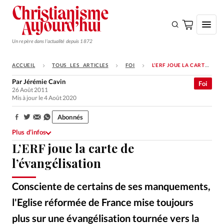
Un repère dans l'actualité depuis 1872
ACCUEIL
TOUS LES ARTICLES
FOI
L’ERF JOUE LA CARTE DE L’ÉVANGÉLISATION
S'ABONNER
Par
Jérémie Cavin
Foi
26 Août 2011
Monde
Mis à jour le 4 Août 2020
Eglises
Abonnés
Partager:
Opinions
Plus d’infos
L’ERF joue la carte de
Tous les articles
l’évangélisation
Faire un don
Emploi
Consciente de certains de ses manquements,
l'Eglise réformée de France mise toujours
Se connecter
plus sur une évangélisation tournée vers la