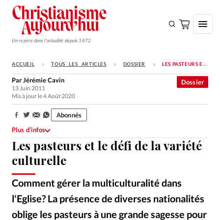
Un repère dans l'actualité depuis 1872
ACCUEIL
TOUS LES ARTICLES
DOSSIER
LES PASTEURS ET LE DÉFI DE LA VARIÉTÉ CULTURELLE
S'ABONNER
Par
Jérémie Cavin
Dossier
13 Juin 2011
Monde
Mis à jour le 4 Août 2020
Eglises
Abonnés
Partager:
Opinions
Plus d’infos
Les pasteurs et le défi de la variété
Tous les articles
culturelle
Faire un don
Emploi
Comment gérer la multiculturalité dans
l'Eglise? La présence de diverses nationalités
Se connecter
oblige les pasteurs à une grande sagesse pour