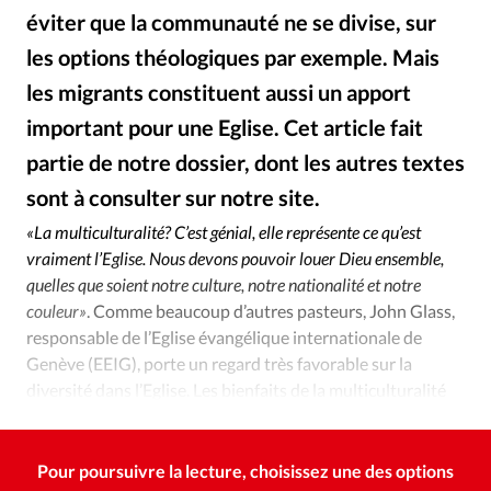
Édition: Internationale
éviter que la communauté ne se divise, sur
Devise:
CHF
les options théologiques par exemple. Mais
RUBRIQUES
les migrants constituent aussi un apport
Tous les articles
Actualité chrétienne
important pour une Eglise. Cet article fait
Actualité internationale
Chronique
Culture
partie de notre dossier, dont les autres textes
Dossier
Eglises
Foi
Génération réveil
Monde
sont à consulter sur notre site.
Alliance Presse
©
Opinions
Publireportage
Relations Aujourd'hui
«La multiculturalité? C’est génial, elle représente ce qu’est
Société
Tour du monde des Eglises
Trait d'Ixène
vraiment l’Eglise. Nous devons pouvoir louer Dieu ensemble,
Vécu
Vie Intérieure
quelles que soient notre culture, notre nationalité et notre
couleur»
. Comme beaucoup d’autres pasteurs, John Glass,
responsable de l’Eglise évangélique internationale de
Genève (EEIG), porte un regard très favorable sur la
diversité dans l’Eglise. Les bienfaits de la multiculturalité
compensent largement les défis qu’elle comporte.
Pour poursuivre la lecture, choisissez une des options