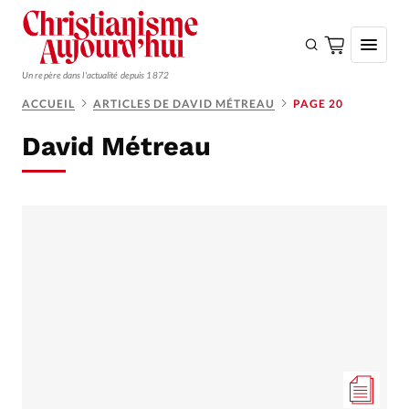
Un repère dans l'actualité depuis 1872
ACCUEIL
ARTICLES DE DAVID MÉTREAU
PAGE 20
S'ABONNER
David Métreau
Monde
Eglises
Opinions
Tous les articles
Faire un don
Emploi
Se connecter