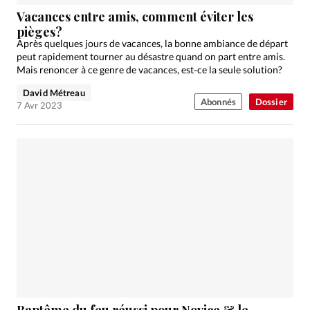
Édition: Internationale
Vacances entre amis, comment éviter les
Devise:
CHF
pièges?
Après quelques jours de vacances, la bonne ambiance de départ
RUBRIQUES
peut rapidement tourner au désastre quand on part entre amis.
Tous les articles
Actualité chrétienne
Mais renoncer à ce genre de vacances, est-ce la seule solution?
Actualité internationale
Chronique
Culture
David Métreau
Abonnés
Dossier
7 Avr 2023
Dossier
Eglises
Foi
Génération réveil
Monde
Opinions
Publireportage
Relations Aujourd'hui
Société
Tour du monde des Eglises
Trait d'Ixène
Vécu
Vie Intérieure
Baptême du feu réussi pour Novice & le