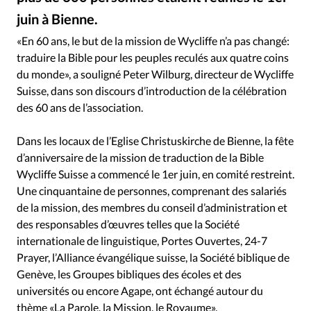
Édition: Internationale
juin à Bienne.
De gauche à droite: Trois membres du comité de Wycliffe Suisse - Valérie Wanzenried, Urs Stingelin, Noël Faton - et trois missionnaires et membres historiques de la mission - John Maire, David Zimmermann, Paul Meier, devant six bougies pour six décennies d’engagement.
©
Devise:
CHF
«En 60 ans, le but de la mission de Wycliffe n’a pas changé:
RUBRIQUES
traduire la Bible pour les peuples reculés aux quatre coins
Tous les articles
Actualité chrétienne
du monde», a souligné Peter Wilburg, directeur de Wycliffe
Actualité internationale
Chronique
Culture
Suisse, dans son discours d’introduction de la célébration
des 60 ans de l’association.
Dossier
Eglises
Foi
Génération réveil
Monde
Opinions
Publireportage
Relations Aujourd'hui
Dans les locaux de l’Eglise Christuskirche de Bienne, la fête
Société
Tour du monde des Eglises
Trait d'Ixène
d’anniversaire de la mission de traduction de la Bible
Vécu
Vie Intérieure
Wycliffe Suisse a commencé le 1er juin, en comité restreint.
Une cinquantaine de personnes, comprenant des salariés
de la mission, des membres du conseil d’administration et
des responsables d’œuvres telles que la Société
internationale de linguistique, Portes Ouvertes, 24-7
Prayer, l’Alliance évangélique suisse, la Société biblique de
Genève, les Groupes bibliques des écoles et des
universités ou encore Agape, ont échangé autour du
thème «La Parole, la Mission, le Royaume».