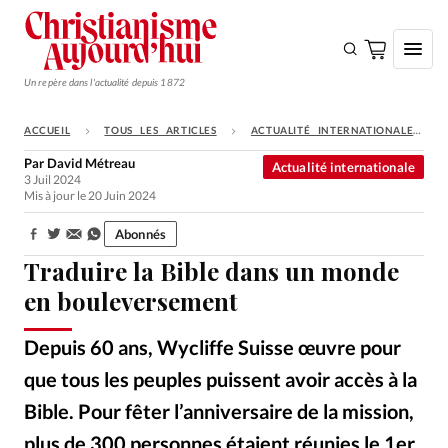
Un repère dans l'actualité depuis 1872
ACCUEIL
TOUS LES ARTICLES
ACTUALITÉ INTERNATIONALE
S'ABONNER
Par
David Métreau
Actualité internationale
3 Juil 2024
Monde
Mis à jour le 20 Juin 2024
Eglises
Abonnés
Partager:
Opinions
Traduire la Bible dans un monde
Tous les articles
en bouleversement
Faire un don
Depuis 60 ans, Wycliffe Suisse œuvre pour
Emploi
que tous les peuples puissent avoir accès à la
Bible. Pour fêter l’anniversaire de la mission,
Se connecter
plus de 300 personnes étaient réunies le 1er