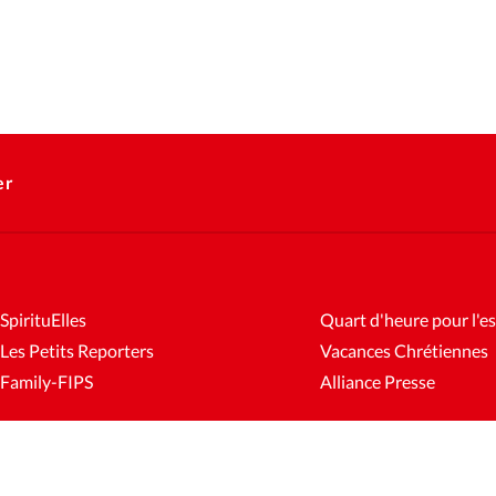
er
SpirituElles
Quart d'heure pour l'es
Les Petits Reporters
Vacances Chrétiennes
Family-FIPS
Alliance Presse
es
Mentions légales
Gestion des cookies