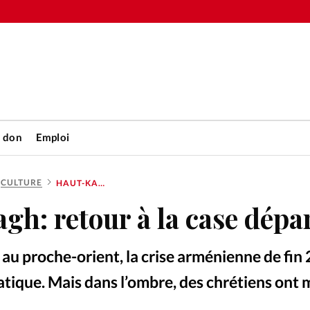
n don
Emploi
CULTURE
HAUT-KARABAGH: RETOUR À LA CASE DÉPART
Accueil
h: retour à la case dépa
rétienne
Les abo
 au proche-orient, la crise arménienne de fin
nique
Faire u
tique. Mais dans l’ombre, des chrétiens ont m