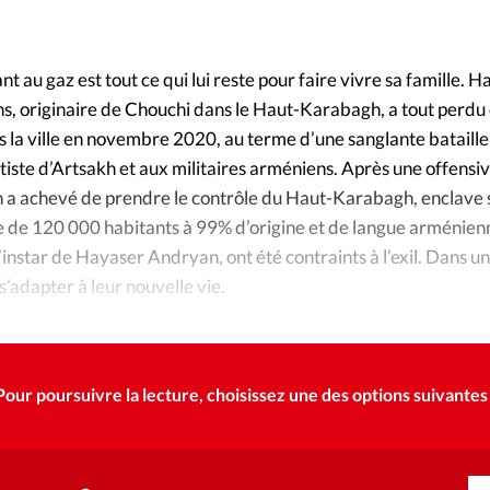
Foi
La bout
À propo
Opinions
ant au gaz est tout ce qui lui reste pour faire vivre sa famille. 
ns, originaire de Chouchi dans le Haut-Karabagh, a tout perdu
La réda
ourd'hui
s la ville en novembre 2020, au terme d’une sanglante bataille
iste d’Artsakh et aux militaires arméniens. Après une offensiv
Mon co
lises
 a achevé de prendre le contrôle du Haut-Karabagh, enclave s
ée de 120 000 habitants à 99% d’origine et de langue arménien
Changem
’instar de Hayaser Andryan, ont été contraints à l’exil. Dans un
érieure
 s’adapter à leur nouvelle vie.
Nous co
Emploi
Pour poursuivre la lecture, choisissez une des options suivantes 