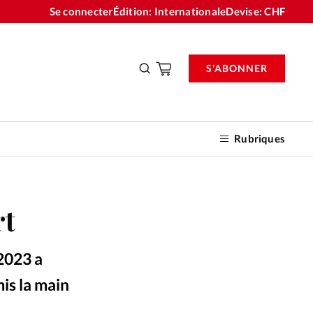
Se connecter
Édition: Internationale
Devise:
CHF
S'ABONNER
Rubriques
rt
nnements
 2023 a
n don
is la main