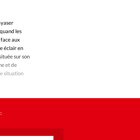
ique
s
Hayaser
 quand les
ction
 face aux
e éclair en
mpte
ituée sur son
ne et de
ement d'adresse
e situation
ntacter
: