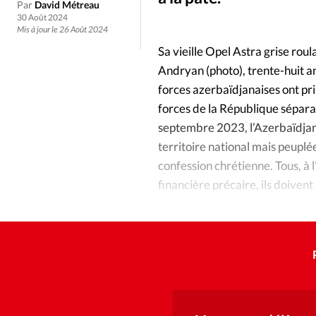
Culture
Dossier
Eglises
Par
David Métreau
30 Août 2024
Mis à jour le 26 Août 2024
Génération réveil
Monde
Sa vieille Opel Astra grise roul
Andryan (photo), trente-huit a
Publireportage
Relations Auj
forces azerbaïdjanaises ont pri
forces de la République séparat
Société
Tour du monde des Eg
septembre 2023, l’Azerbaïdjan
territoire national mais peupl
confession chrétienne. Tous, à l
Trait d'Ixène
Vécu
Vie Int
financière précaire, ils doivent