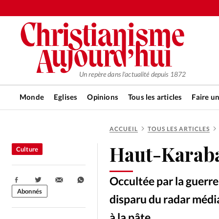
Un repère dans l'actualité depuis 1872
Monde
Eglises
Opinions
Tous les articles
Faire u
ACCUEIL
TOUS LES ARTICLES
RUBRIQUES
Haut-Karabag
Culture
Tous les articles
Actualité ch
Occultée par la guerre
Partager:
Actualité internationale
Chro
Abonnés
disparu du radar média
à la pâte.