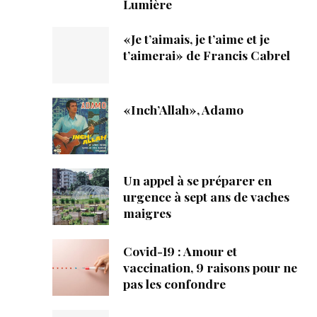
Lumière
«Je t’aimais, je t’aime et je
t’aimerai» de Francis Cabrel
«Inch’Allah», Adamo
Un appel à se préparer en
urgence à sept ans de vaches
maigres
Covid-19 : Amour et
vaccination, 9 raisons pour ne
pas les confondre