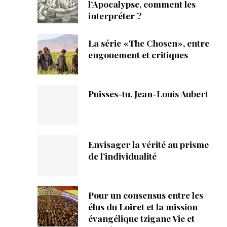
ique
l’Apocalypse, comment les
interpréter ?
s
La série «The Chosen», entre
engouement et critiques
ction
mpte
Puisses-tu, Jean-Louis Aubert
ement d'adresse
ntacter
Envisager la vérité au prisme
de l’individualité
Pour un consensus entre les
élus du Loiret et la mission
évangélique tzigane Vie et