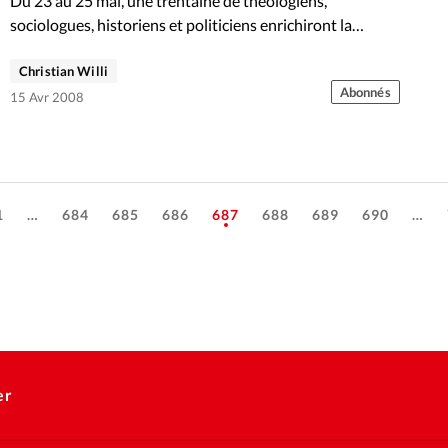
Du 23 au 25 mai, une trentaine de théologiens,
sociologues, historiens et politiciens enrichiront la
réflexion des protestants évangéliques. Président du…
Christian Willi
Abonnés
15 Avr 2008
1
…
684
685
686
687
688
689
690
…
er