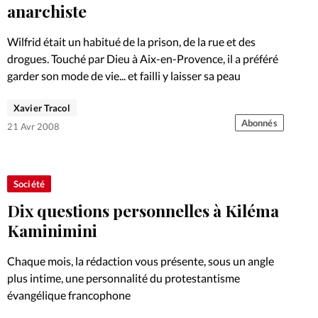
Foi
La bout
anarchiste
À propo
Opinions
Wilfrid était un habitué de la prison, de la rue et des
drogues. Touché par Dieu à Aix-en-Provence, il a préféré
La réda
garder son mode de vie... et failli y laisser sa peau
ourd'hui
Xavier Tracol
Mon co
Abonnés
lises
21 Avr 2008
Changem
érieure
Société
Nous co
Dix questions personnelles à Kiléma
Kaminimini
Emploi
Chaque mois, la rédaction vous présente, sous un angle
plus intime, une personnalité du protestantisme
évangélique francophone