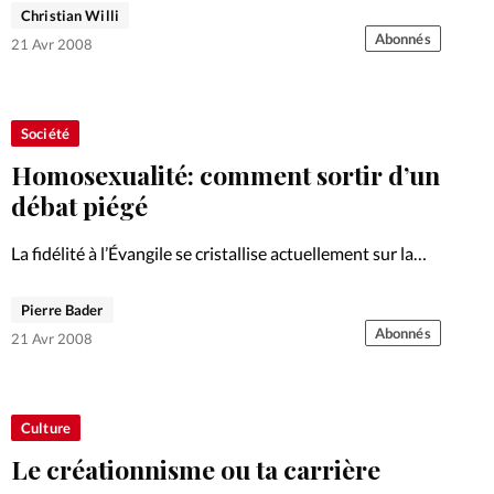
Christian Willi
Abonnés
21 Avr 2008
Société
Homosexualité: comment sortir d’un
débat piégé
La fidélité à l’Évangile se cristallise actuellement sur la
question des droits homosexuels. Pour un pasteur
réformé, il y a lieu de désamorcer ce mécanisme
Pierre Bader
Abonnés
21 Avr 2008
Culture
Le créationnisme ou ta carrière