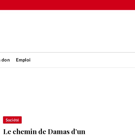
n don
Emploi
Accueil
rétienne
Les abo
nique
Faire u
Société
Le chemin de Damas d’un