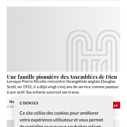
Une famille pionnière des Assemblées de Dieu
Lorsque Pierre Nicolle rencontre l’évangéliste anglais Douglas
Scott, en 1931, il a déjà vingt-cinq ans de service comme pasteur
à son actif. Ses enfants suivront ses traces
Natacha Horton
COOKIES
Abonnés
Non classé
4 Mai 2009
Ce site utilise des cookies pour améliorer
votre expérience utilisateur et vous permet
de contrôler ce que vous souhaitez activer.