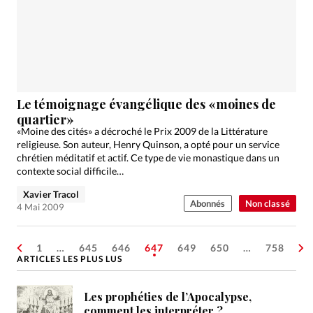
Le témoignage évangélique des «moines de
quartier»
«Moine des cités» a décroché le Prix 2009 de la Littérature
religieuse. Son auteur, Henry Quinson, a opté pour un service
chrétien méditatif et actif. Ce type de vie monastique dans un
contexte social difficile…
Xavier Tracol
Abonnés
Non classé
4 Mai 2009
1
…
645
646
647
649
650
…
758
ARTICLES LES PLUS LUS
Les prophéties de l’Apocalypse,
comment les interpréter ?