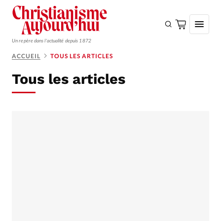
Un repère dans l'actualité depuis 1872
ACCUEIL
TOUS LES ARTICLES
S'ABONNER
Tous les articles
Monde
Eglises
Opinions
Tous les articles
Faire un don
Emploi
Se connecter