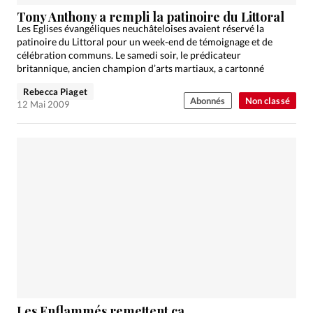
Édition: Internationale
Tony Anthony a rempli la patinoire du Littoral
Devise:
CHF
Les Eglises évangéliques neuchâteloises avaient réservé la
patinoire du Littoral pour un week-end de témoignage et de
RUBRIQUES
célébration communs. Le samedi soir, le prédicateur
Tous les articles
Actualité chrétienne
britannique, ancien champion d’arts martiaux, a cartonné
Actualité internationale
Chronique
Culture
Rebecca Piaget
Abonnés
Non classé
12 Mai 2009
Dossier
Eglises
Foi
Génération réveil
Monde
Opinions
Publireportage
Relations Aujourd'hui
Société
Tour du monde des Eglises
Trait d'Ixène
Vécu
Vie Intérieure
Les Enflammés remettent ça