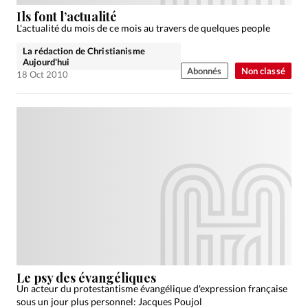
Édition: Internationale
Ils font l’actualité
Devise:
CHF
L'actualité du mois de ce mois au travers de quelques people
La rédaction de Christianisme
RUBRIQUES
Aujourd'hui
Tous les articles
Actualité chrétienne
Abonnés
Non classé
18 Oct 2010
Actualité internationale
Chronique
Culture
Dossier
Eglises
Foi
Génération réveil
Monde
Opinions
Publireportage
Relations Aujourd'hui
Société
Tour du monde des Eglises
Trait d'Ixène
Vécu
Vie Intérieure
Le psy des évangéliques
Un acteur du protestantisme évangélique d'expression française
sous un jour plus personnel: Jacques Poujol