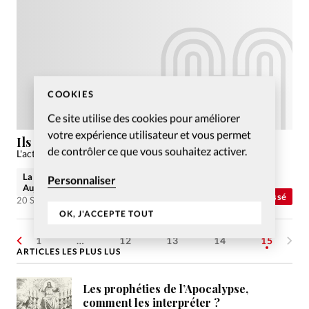
COOKIES
Ce site utilise des cookies pour améliorer
votre expérience utilisateur et vous permet
Ils font l’actualité
de contrôler ce que vous souhaitez activer.
L'actualité du mois de ce mois au travers de quelques people
La rédaction de Christianisme
Personnaliser
Aujourd'hui
Abonnés
Non classé
20 Sep 2010
OK, J'ACCEPTE TOUT
1
…
12
13
14
15
ARTICLES LES PLUS LUS
Les prophéties de l’Apocalypse,
comment les interpréter ?