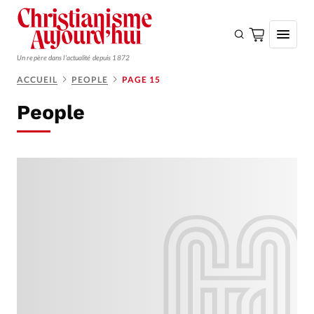
Un repère dans l'actualité depuis 1872
ACCUEIL
PEOPLE
PAGE 15
S'ABONNER
People
Monde
Eglises
Opinions
Tous les articles
Faire un don
Emploi
Se connecter