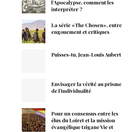
ique
l’Apocalypse, comment les
interpréter ?
s
La série «The Chosen», entre
engouement et critiques
ction
mpte
Puisses-tu, Jean-Louis Aubert
ement d'adresse
ntacter
Envisager la vérité au prisme
de l’individualité
Pour un consensus entre les
élus du Loiret et la mission
évangélique tzigane Vie et