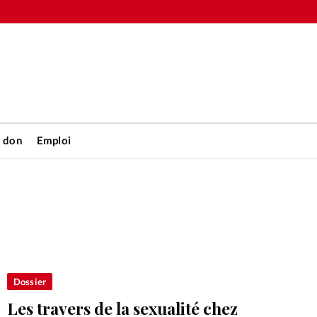
n don
Emploi
Accueil
rétienne
Les abo
nique
Faire u
Dossier
Les travers de la sexualité chez