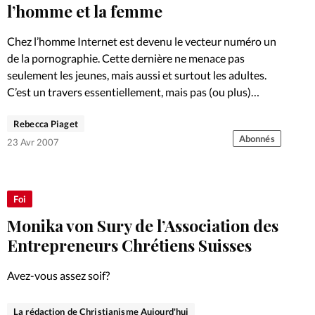
Foi
La bout
l’homme et la femme
À propo
Opinions
Chez l’homme Internet est devenu le vecteur numéro un
de la pornographie. Cette dernière ne menace pas
La réda
seulement les jeunes, mais aussi et surtout les adultes.
ourd'hui
C’est un travers essentiellement, mais pas (ou plus)
uniquement…
Mon co
Rebecca Piaget
lises
Abonnés
23 Avr 2007
Changem
érieure
Nous co
Foi
Monika von Sury de l’Association des
Emploi
Entrepreneurs Chrétiens Suisses
Avez-vous assez soif?
La rédaction de Christianisme Aujourd'hui