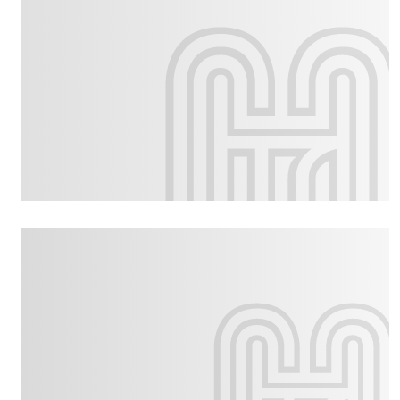
Culture
Dossier
Eglises
Génération réveil
Monde
Publireportage
Relations Auj
Société
Tour du monde des Eg
Trait d'Ixène
Vécu
Vie Int