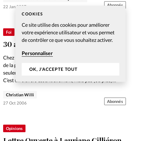
Abonnés
22 Jan 2007
COOKIES
Ce site utilise des cookies pour améliorer
votre expérience utilisateur et vous permet
Foi
de contrôler ce que vous souhaitez activer.
30 ans d’écoute de la souffrance
Personnaliser
Chez l’homme Internet est devenu le vecteur numéro un
de la pornographie. Cette dernière ne menace pas
OK, J'ACCEPTE TOUT
seulement les jeunes, mais aussi et surtout les adultes.
C’est un travers essentiellement, mais pas (ou plus)
uniquement…
Christian Willi
Abonnés
27 Oct 2006
Opinions
Lettre Ouverte à Lauriane Gilliéron,