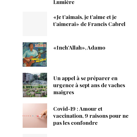
Lumière
«Je t’aimais, je t’aime et je
t’aimerai» de Francis Cabrel
«Inch’Allah», Adamo
Un appel à se préparer en
urgence à sept ans de vaches
maigres
Covid-19 : Amour et
vaccination, 9 raisons pour ne
pas les confondre