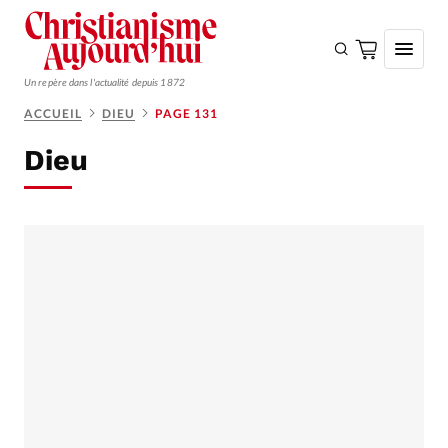
Un repère dans l'actualité depuis 1872
ACCUEIL
DIEU
PAGE 131
S'ABONNER
Dieu
Monde
Eglises
Opinions
Tous les articles
Faire un don
Emploi
Se connecter