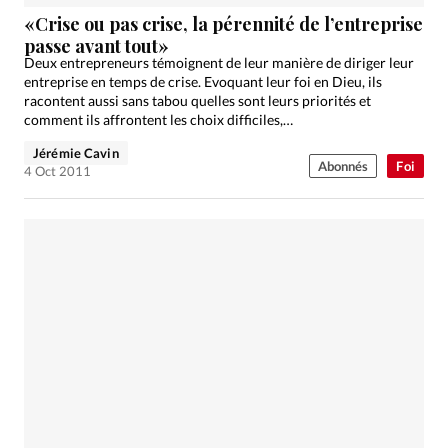
Édition: Internationale
«Crise ou pas crise, la pérennité de l’entreprise
Devise:
CHF
passe avant tout»
Deux entrepreneurs témoignent de leur manière de diriger leur
RUBRIQUES
entreprise en temps de crise. Evoquant leur foi en Dieu, ils
Tous les articles
Actualité chrétienne
racontent aussi sans tabou quelles sont leurs priorités et
comment ils affrontent les choix difficiles,…
Actualité internationale
Chronique
Culture
Jérémie Cavin
Dossier
Eglises
Foi
Génération réveil
Monde
Abonnés
Foi
4 Oct 2011
Opinions
Publireportage
Relations Aujourd'hui
Société
Tour du monde des Eglises
Trait d'Ixène
Vécu
Vie Intérieure