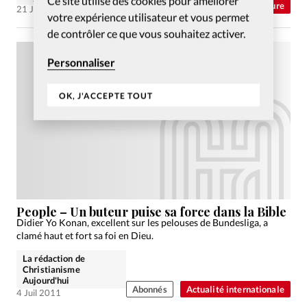
Ce site utilise des cookies pour améliorer
Abonnés
Culture
21 Juil 2011
votre expérience utilisateur et vous permet
de contrôler ce que vous souhaitez activer.
Personnaliser
OK, J'ACCEPTE TOUT
People – Un buteur puise sa force dans la Bible
Didier Yo Konan, excellent sur les pelouses de Bundesliga, a
clamé haut et fort sa foi en Dieu.
La rédaction de
Christianisme
Aujourd'hui
Abonnés
Actualité internationale
4 Juil 2011