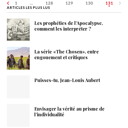
1
…
128
129
130
131
ARTICLES LES PLUS LUS
Les prophéties de l’Apocalypse,
comment les interpréter ?
La série «The Chosen», entre
engouement et critiques
Puisses-tu, Jean-Louis Aubert
Envisager la vérité au prisme de
l’individualité