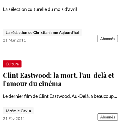
Foi
La bout
La sélection culturelle du mois d'avril
À propo
Opinions
La réda
La rédaction de Christianisme Aujourd'hui
ourd'hui
Abonnés
21 Mar 2011
Mon co
lises
Changem
Culture
érieure
Clint Eastwood: la mort, l’au-delà et
Nous co
l’amour du cinéma
Le dernier film de Clint Eastwood, Au-Delà, a beaucoup
Emploi
fait parler de lui, les gens se demandant si le réalisateur
commençait de penser à la mort et de s'intéresser à Dieu.
Jérémie Cavin
Le point sur un…
Abonnés
21 Fév 2011