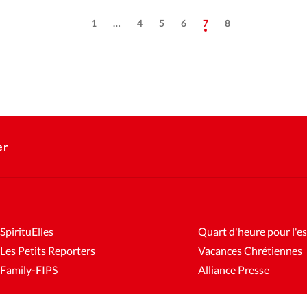
1
…
4
5
6
7
8
er
SpirituElles
Quart d'heure pour l'es
Les Petits Reporters
Vacances Chrétiennes
Family-FIPS
Alliance Presse