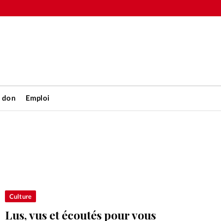
n don
Emploi
Accueil
rétienne
Les abo
nique
Faire u
Culture
Lus, vus et écoutés pour vous