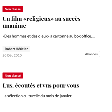
Non classé
Un film «religieux» au succès
unanime
«Des hommes et des dieux» a cartonné au box office.
Assez curieusement, ce film religieux a captivé les foules
au-delà de l’audience catholique. Analyse.
Robert Héritier
Abonnés
20 Déc 2010
Non classé
Lus, écoutés et vus pour vous
La sélection culturelle du mois de janvier.