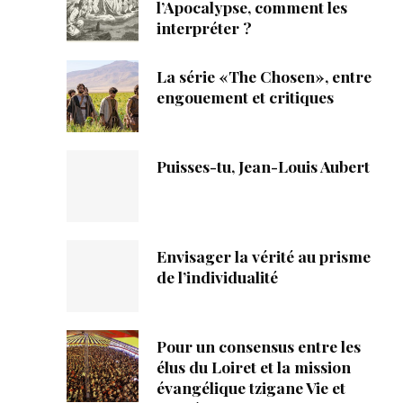
ique
l’Apocalypse, comment les
interpréter ?
s
La série «The Chosen», entre
engouement et critiques
ction
mpte
Puisses-tu, Jean-Louis Aubert
ement d'adresse
ntacter
Envisager la vérité au prisme
de l’individualité
Pour un consensus entre les
élus du Loiret et la mission
évangélique tzigane Vie et