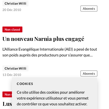
Christian Willi
Abonnés
20 Déc 2010
Non classé
Un nouveau Narnia plus engagé
L’Alliance Evangélique Internationale (AEI) a pesé de tout
son poids auprès des producteurs pour s’assurer que
cette dimension imprègne à nouveau le troisième opus
Christian Willi
Abonnés
13 Déc 2010
COOKIES
Ce site utilise des cookies pour améliorer
Non classé
votre expérience utilisateur et vous permet
Lus, écoutés et vus pour vous
de contrôler ce que vous souhaitez activer.