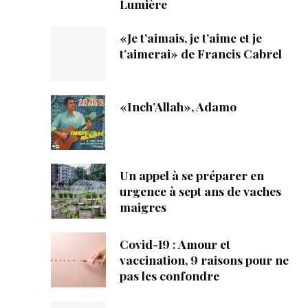
Lumière
«Je t’aimais, je t’aime et je
t’aimerai» de Francis Cabrel
«Inch’Allah», Adamo
Un appel à se préparer en
urgence à sept ans de vaches
maigres
Covid-19 : Amour et
vaccination, 9 raisons pour ne
pas les confondre