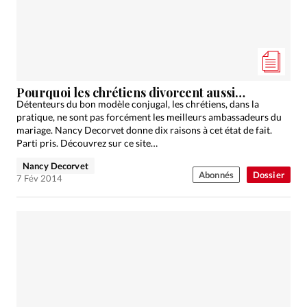
Édition: Internationale
Devise:
CHF
RUBRIQUES
Tous les articles
Actualité chrétienne
Actualité internationale
Chronique
Culture
Pourquoi les chrétiens divorcent aussi…
Détenteurs du bon modèle conjugal, les chrétiens, dans la
Dossier
Eglises
Foi
Génération réveil
Monde
pratique, ne sont pas forcément les meilleurs ambassadeurs du
Opinions
Publireportage
Relations Aujourd'hui
mariage. Nancy Decorvet donne dix raisons à cet état de fait.
Parti pris. Découvrez sur ce site…
Société
Tour du monde des Eglises
Trait d'Ixène
Nancy Decorvet
Vécu
Vie Intérieure
Abonnés
Dossier
7 Fév 2014