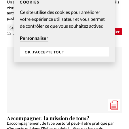
Un accompagnant et deux accompagnés racontent comment ils
COOKIES
vivent la relation d’aide. Portraits. Découvrez sur ce site les
Ce site utilise des cookies pour améliorer
autres articles de ce dossier consacré à l'accompagnement
pastoral.
votre expérience utilisateur et vous permet
de contrôler ce que vous souhaitez activer.
Sandrine Roulet
Abonnés
Dossier
12 Déc 2013
Personnaliser
OK, J'ACCEPTE TOUT
Accompagner, la mission de tous?
L’accompagnement de type pastoral peut-il être pratiqué par
n’importe qui dans l’Eglise ou doit-il l’être par les seuls