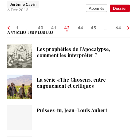
Jérémie Cavin
Abonnés
Dossier
6 Déc 2013
1
…
40
41
42
44
45
…
64
ARTICLES LES PLUS LUS
Les prophéties de l’Apocalypse,
comment les interpréter ?
La série «The Chosen», entre
engouement et critiques
Puisses-tu, Jean-Louis Aubert