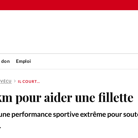
n don
Emploi
VÉCU
IL COURT 163 KM POUR AIDER UNE FILLETTE
Accueil
km pour aider une fillette
rétienne
Les abo
 une performance sportive extrême pour sout
nique
Faire u
.