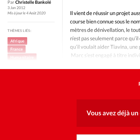
Culture
Dossier
Eglises
Par
Christelle Bankolé
3 Jan 2012
Il vient de réussir un projet au
Mis à jour le 4 Août 2020
Génération réveil
Monde
course bien connue sous le nom
mètres de dénivellation, le tout
THÈMES LIÉS:
Publireportage
Relations Auj
n’est pas seulement parce qu’il
Afrique
qu’il voulait aider Tiavina, un
France
Marc s’est engagé à titre indivi
Société
Tour du monde des Eg
Humanitaire
directeur de Sephora Music a r
Sports
Trait d'Ixène
Vécu
Vie Int
Vous avez déjà un