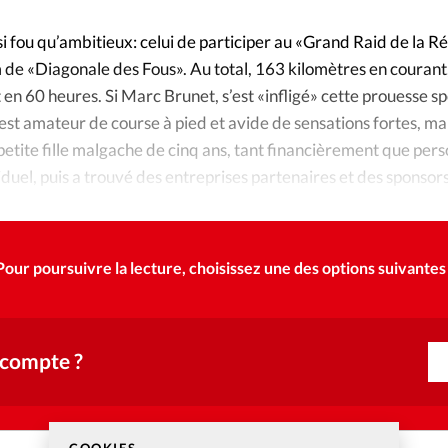
Foi
La bout
ssi fou qu’ambitieux: celui de participer au «Grand Raid de la R
À propo
Opinions
 de «Diagonale des Fous». Au total, 163 kilomètres en courant
 en 60 heures. Si Marc Brunet, s’est «infligé» cette prouesse sp
La réda
ourd'hui
 est amateur de course à pied et avide de sensations fortes, ma
e petite fille malgache de cinq ans, tant financièrement que pe
Mon co
duel, puis a trouvé des entreprises partenaires et des sponsors.
lises
éuni pour elle 3700 euros.
Changem
érieure
Pour poursuivre la lecture, choisissez une des options suivantes 
Nous co
Emploi
 compte ?