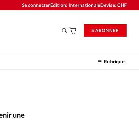
Se connecter
Édition: Internationale
Devise:
CHF
S'ABONNER
Rubriques
nnements
enir une
n don
Alliance Presse
©