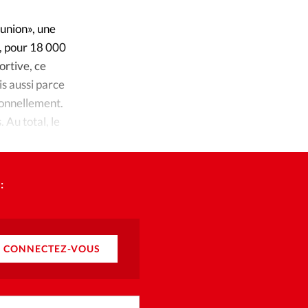
ique
éunion», une
s
, pour 18 000
ortive, ce
ction
is aussi parce
rsonnellement.
mpte
 Au total, le
ement d'adresse
:
ntacter
CONNECTEZ-VOUS