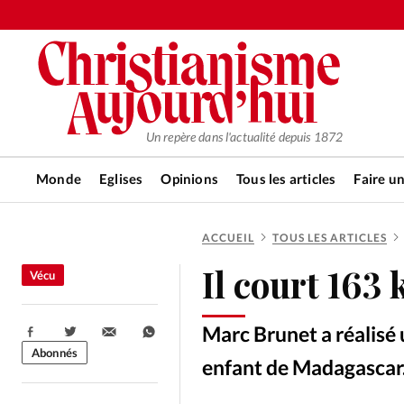
Un repère dans l'actualité depuis 1872
Monde
Eglises
Opinions
Tous les articles
Faire u
ACCUEIL
TOUS LES ARTICLES
RUBRIQUES
Il court 163 
Vécu
Tous les articles
Actualité ch
Marc Brunet a réalisé
Partager:
Actualité internationale
Chro
Abonnés
enfant de Madagascar