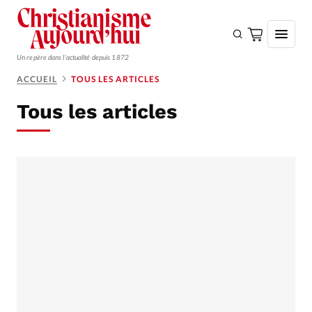
Un repère dans l'actualité depuis 1872
ACCUEIL
TOUS LES ARTICLES
S'ABONNER
Tous les articles
Monde
Eglises
Opinions
Tous les articles
Faire un don
Emploi
Se connecter