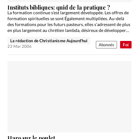
Édition: Française
Instituts bibliques: quid de la pratique ?
Devise:
CHF
La formation continue s’est largement développée. Les offres de
formation spirituelles se sont Également multipliées. Au-delà
RUBRIQUES
des formations pour les futurs pasteurs, elles s’adressent de plus
Tous les articles
Actualité chrétienne
en plus largement au chrétien lambda, désireux de développer…
Actualité internationale
Chronique
Culture
La rédaction de Christianisme Aujourd'hui
Abonnés
Foi
23 Mar 2006
Dossier
Eglises
Foi
Génération réveil
Monde
Opinions
Publireportage
Relations Aujourd'hui
Société
Tour du monde des Eglises
Trait d'Ixène
Vécu
Vie Intérieure
Haro sur le poulet