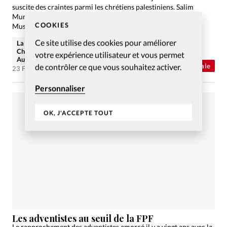
suscite des craintes parmi les chrétiens palestiniens. Salim
Munayer, responsable du mouvement de réconciliation
COOKIES
Musalaha, explique pourquoi
Ce site utilise des cookies pour améliorer
La rédaction de
Christianisme
votre expérience utilisateur et vous permet
Aujourd'hui
de contrôler ce que vous souhaitez activer.
Abonnés
Actualité internationale
23 Fév 2006
Personnaliser
OK, J'ACCEPTE TOUT
Les adventistes au seuil de la FPF
Le rapprochement des adventistes amorcé il y a vingt ans avec la