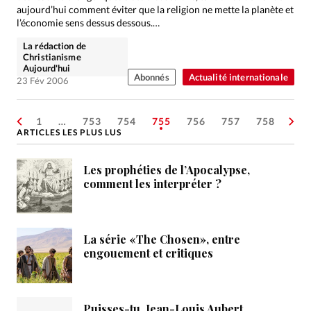
aujourd’hui comment éviter que la religion ne mette la planète et
l’économie sens dessus dessous.…
La rédaction de
Christianisme
Aujourd'hui
Abonnés
Actualité internationale
23 Fév 2006
1
…
753
754
755
756
757
758
ARTICLES LES PLUS LUS
Les prophéties de l’Apocalypse,
comment les interpréter ?
La série «The Chosen», entre
engouement et critiques
Puisses-tu, Jean-Louis Aubert