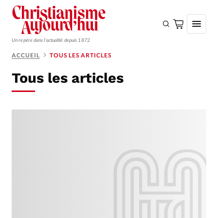
Un repère dans l'actualité depuis 1872
ACCUEIL
TOUS LES ARTICLES
S'ABONNER
Tous les articles
Monde
Eglises
Opinions
Tous les articles
Faire un don
Emploi
Se connecter