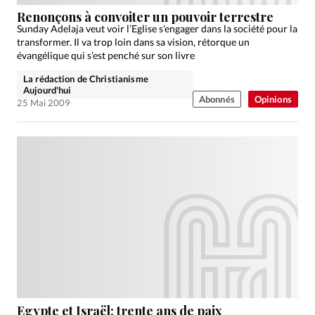
Édition: Française
Renonçons à convoiter un pouvoir terrestre
Devise:
CHF
Sunday Adelaja veut voir l’Eglise s’engager dans la société pour la
transformer. Il va trop loin dans sa vision, rétorque un
RUBRIQUES
évangélique qui s’est penché sur son livre
Tous les articles
Actualité chrétienne
La rédaction de Christianisme
Actualité internationale
Chronique
Culture
Aujourd'hui
Abonnés
Opinions
25 Mai 2009
Dossier
Eglises
Foi
Génération réveil
Monde
Opinions
Publireportage
Relations Aujourd'hui
Société
Tour du monde des Eglises
Trait d'Ixène
Vécu
Vie Intérieure
Egypte et Israël: trente ans de paix