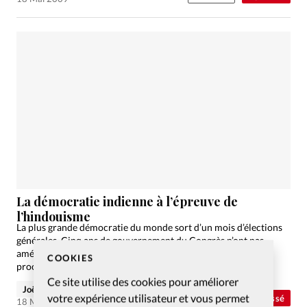
La démocratie indienne à l’épreuve de
l’hindouisme
La plus grande démocratie du monde sort d’un mois d’élections
générales. Cinq ans de gouvernement du Congrès n’ont pas
amélioré le sort des minorités. Qu'en sera-t-il des cinq
COOKIES
prochaines?
Ce site utilise des cookies pour améliorer
Joël Reymond
votre expérience utilisateur et vous permet
Abonnés
Non classé
18 Mai 2009