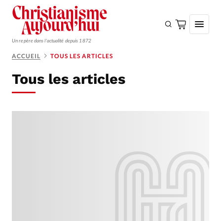
Un repère dans l'actualité depuis 1872
ACCUEIL
TOUS LES ARTICLES
S'ABONNER
Tous les articles
Monde
Eglises
Opinions
Tous les articles
Faire un don
Emploi
Se connecter