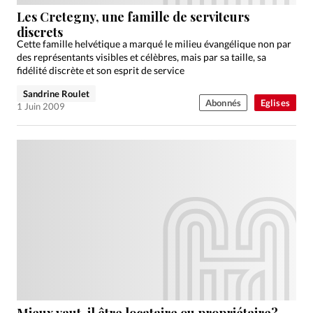
Édition: Française
Les Cretegny, une famille de serviteurs
Devise:
CHF
discrets
Cette famille helvétique a marqué le milieu évangélique non par
RUBRIQUES
des représentants visibles et célèbres, mais par sa taille, sa
Tous les articles
Actualité chrétienne
fidélité discrète et son esprit de service
Actualité internationale
Chronique
Culture
Sandrine Roulet
Abonnés
Eglises
1 Juin 2009
Dossier
Eglises
Foi
Génération réveil
Monde
Opinions
Publireportage
Relations Aujourd'hui
Société
Tour du monde des Eglises
Trait d'Ixène
Vécu
Vie Intérieure
Mieux vaut-il être locataire ou propriétaire?