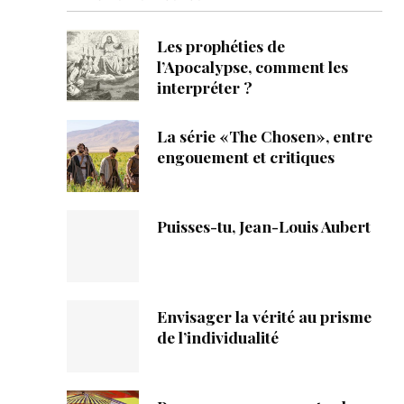
ique
Les prophéties de
s
l’Apocalypse, comment les
interpréter ?
ction
La série «The Chosen», entre
mpte
engouement et critiques
ement d'adresse
Puisses-tu, Jean-Louis Aubert
ntacter
Envisager la vérité au prisme
de l’individualité