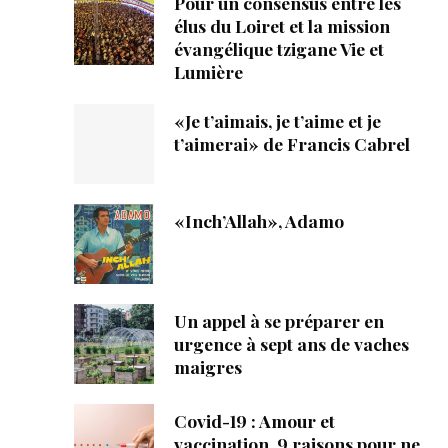
Pour un consensus entre les
élus du Loiret et la mission
évangélique tzigane Vie et
Lumière
«Je t’aimais, je t’aime et je
t’aimerai» de Francis Cabrel
«Inch’Allah», Adamo
Un appel à se préparer en
urgence à sept ans de vaches
maigres
Covid-19 : Amour et
vaccination, 9 raisons pour ne