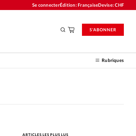
Se connecter
Édition: Française
Devise:
CHF
S'ABONNER
Rubriques
nnements
n don
ARTICLES LES PLUS LUS