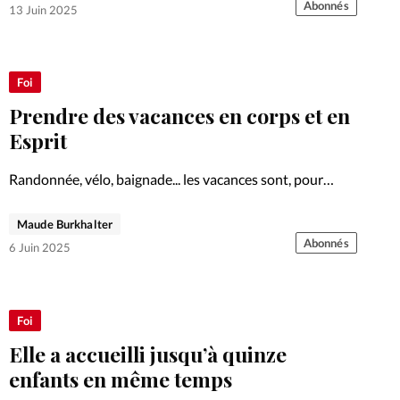
Jésus, être restaurés à travers la musique et le…
Abonnés
13 Juin 2025
Foi
Prendre des vacances en corps et en
Esprit
Randonnée, vélo, baignade... les vacances sont, pour
beaucoup, l’occasion rêvée de prendre soin de son corps.
Mais pour de nombreux chrétiens, elles sont aussi
Maude Burkhalter
l’occasion de se reconnecter à l’essentiel.
Abonnés
6 Juin 2025
Foi
Elle a accueilli jusqu’à quinze
enfants en même temps