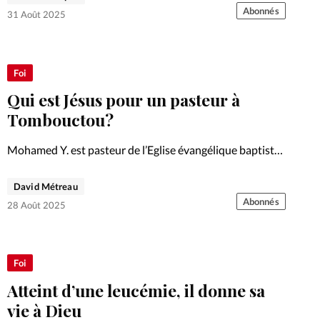
Abonnés
31 Août 2025
Foi
Qui est Jésus pour un pasteur à
Tombouctou?
Mohamed Y. est pasteur de l’Eglise évangélique baptiste
de Tombouctou, au Nord du Mali, dans une zone
d’extrême persécution. Un père de cinq enfants
David Métreau
reconnaissant de la fidélité de Dieu dans sa vie.
Abonnés
28 Août 2025
Foi
Atteint d’une leucémie, il donne sa
vie à Dieu