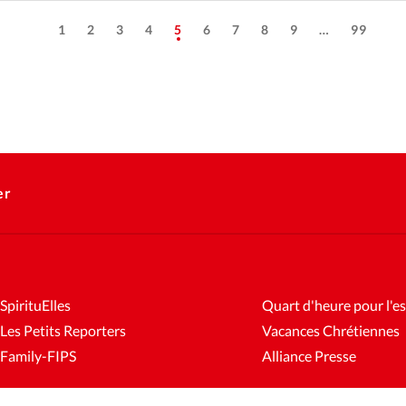
1
2
3
4
5
6
7
8
9
…
99
er
SpirituElles
Quart d'heure pour l'es
Les Petits Reporters
Vacances Chrétiennes
Family-FIPS
Alliance Presse