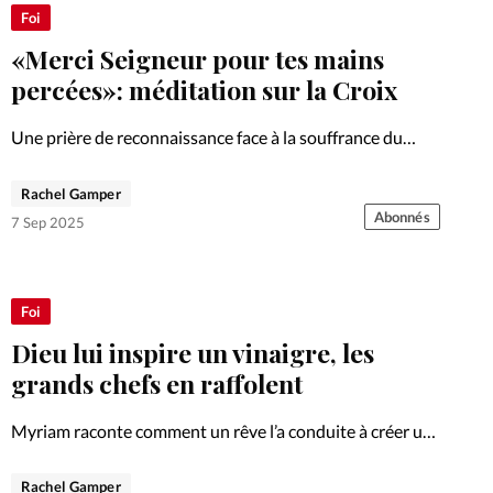
Foi
La bout
Foi
«Merci Seigneur pour tes mains
À propo
Opinions
percées»: méditation sur la Croix
La réda
ourd'hui
Une prière de reconnaissance face à la souffrance du
Christ, rappelant comment ses mains percées recentrent
Mon co
notre foi au cœur des épreuves et du découragement.
Rachel Gamper
lises
Abonnés
7 Sep 2025
Changem
érieure
Nous co
Foi
Dieu lui inspire un vinaigre, les
Emploi
grands chefs en raffolent
Myriam raconte comment un rêve l’a conduite à créer un
vinaigre balsamique artisanal, aujourd’hui reconnu par
des chefs étoilés.
Rachel Gamper