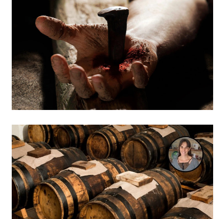
Culture
Dossier
Eglises
Génération réveil
Monde
Publireportage
Relations Auj
Société
Tour du monde des Eg
Trait d'Ixène
Vécu
Vie Int