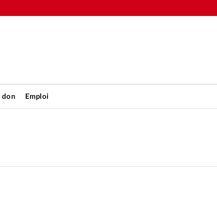
n don
Emploi
Accueil
rétienne
Les abo
nique
Faire u