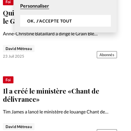
Foi
Personnaliser
Qui est Jésus pour celle qui a dirigé
le Grain de Blé international
OK, J'ACCEPTE TOUT
Anne-Christine Bataillard a dirigé le Grain Blé
international, puis l’Ensemble vocal de Lausanne.
Désormais à la retraite, elle est membre du comité de
David Métreau
direction de la HET-PRO (Haute école de théologie) et
Abonnés
23 Juil 2025
présidente de la…
Foi
Il a créé le ministère «Chant de
délivrance»
Tim James a lancé le ministère de louange Chant de
délivrance pour encourager l’Eglise en francophonie et
notamment ceux qui ont le cœur brisé à rencontrer
David Métreau