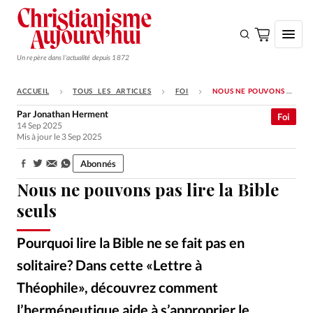
Un repère dans l'actualité depuis 1872
ACCUEIL
TOUS LES ARTICLES
FOI
NOUS NE POUVONS PAS LIRE LA BIBLE SEULS
S'ABONNER
Par
Jonathan Herment
Foi
14 Sep 2025
Monde
Mis à jour le 3 Sep 2025
Eglises
Abonnés
Partager:
Opinions
Nous ne pouvons pas lire la Bible
Tous les articles
seuls
Faire un don
Pourquoi lire la Bible ne se fait pas en
Emploi
solitaire? Dans cette «Lettre à
Théophile», découvrez comment
Se connecter
l’herméneutique aide à s’approprier le