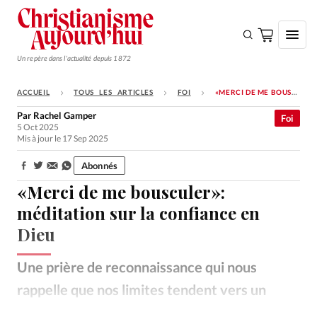
Un repère dans l'actualité depuis 1872
ACCUEIL
TOUS LES ARTICLES
FOI
«MERCI DE ME BOUSCULER»: MÉDITATION SUR LA CONFIANCE EN DIEU
S'ABONNER
Par
Rachel Gamper
Foi
5 Oct 2025
Monde
Mis à jour le 17 Sep 2025
Eglises
Abonnés
Partager:
Opinions
«Merci de me bousculer»:
Tous les articles
méditation sur la confiance en
Dieu
Faire un don
Emploi
Une prière de reconnaissance qui nous
rappelle que nos limites tendent vers un
Se connecter
besoin de Dieu, qui peut tout.
Kyle Johnson – Unsplash
©