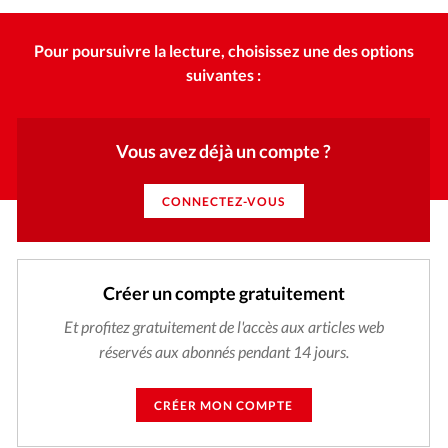
Édition: Internationale
Devise:
CHF
Pour poursuivre la lecture, choisissez une des options
suivantes :
RUBRIQUES
Tous les articles
Actualité chrétienne
Actualité internationale
Chronique
Culture
Vous avez déjà un compte ?
Dossier
Eglises
Foi
Génération réveil
Monde
Opinions
Publireportage
Relations Aujourd'hui
CONNECTEZ-VOUS
Société
Tour du monde des Eglises
Trait d'Ixène
Vécu
Vie Intérieure
Créer un compte gratuitement
Et profitez gratuitement de l'accès aux articles web
réservés aux abonnés pendant 14 jours.
CRÉER MON COMPTE