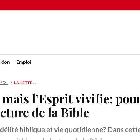
n don
Emploi
FOI
LA LETTRE TUE, MAIS L’ESPRIT VIVIFIE: POUR UNE ÉTHIQUE DE LECTURE DE LA BIBLE
Accueil
, mais l’Esprit vivifie: pou
rétienne
Les abo
cture de la Bible
nique
Faire u
lité biblique et vie quotidienne? Dans cette