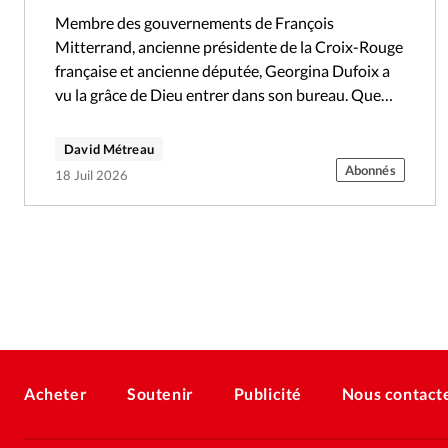
Membre des gouvernements de François
Mitterrand, ancienne présidente de la Croix-Rouge
française et ancienne députée, Georgina Dufoix a
vu la grâce de Dieu entrer dans son bureau. Que
répondriez-vous si Jésus vous demandait: «Qui
dis-tu…
David Métreau
Abonnés
18 Juil 2026
Acheter
Soutenir
Publicité
Nous contact