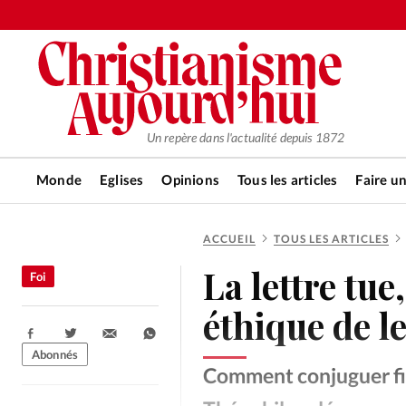
Un repère dans l'actualité depuis 1872
Monde
Eglises
Opinions
Tous les articles
Faire u
ACCUEIL
TOUS LES ARTICLES
RUBRIQUES
La lettre tue
Foi
Tous les articles
Actualité ch
éthique de le
Partager:
Actualité internationale
Chro
Abonnés
Comment conjuguer fidé