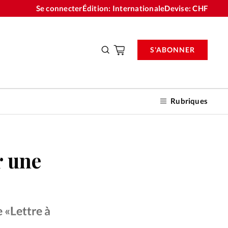
Se connecter
Édition: Internationale
Devise:
CHF
S'ABONNER
Rubriques
r une
nnements
n don
 «Lettre à