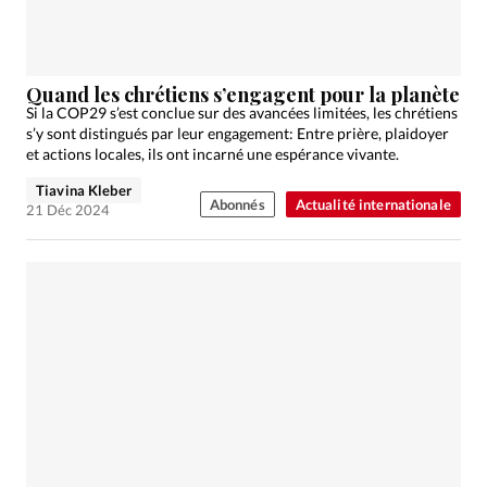
Édition: Française
Devise:
CHF
RUBRIQUES
Quand les chrétiens s’engagent pour la planète
Tous les articles
Actualité chrétienne
Si la COP29 s’est conclue sur des avancées limitées, les chrétiens
s’y sont distingués par leur engagement: Entre prière, plaidoyer
Actualité internationale
Chronique
Culture
et actions locales, ils ont incarné une espérance vivante.
Dossier
Eglises
Foi
Génération réveil
Monde
Tiavina Kleber
Opinions
Publireportage
Relations Aujourd'hui
Abonnés
Actualité internationale
21 Déc 2024
Société
Tour du monde des Eglises
Trait d'Ixène
Vécu
Vie Intérieure