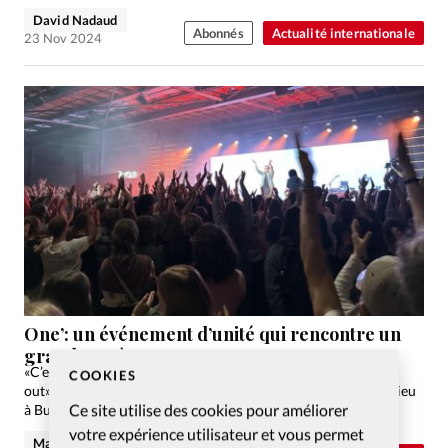
David Nadaud
Abonnés
Actualité internationale
23 Nov 2024
One’: un événement d’unité qui rencontre un
grand succès
«C’est la deuxième édition consécutive que One’ se vit en sold
COOKIES
out», indiquent les organisateurs de la journée One’, qui a eu lieu
Ce site utilise des cookies pour améliorer
à Bulle (Suisse romande) le samedi 16 novembre.
votre expérience utilisateur et vous permet
Matthieu Schmidt