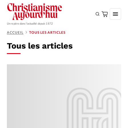
Un repère dans l'actualité depuis 1872
ACCUEIL
TOUS LES ARTICLES
S'ABONNER
Tous les articles
Monde
Eglises
Opinions
Tous les articles
Faire un don
Emploi
Se connecter