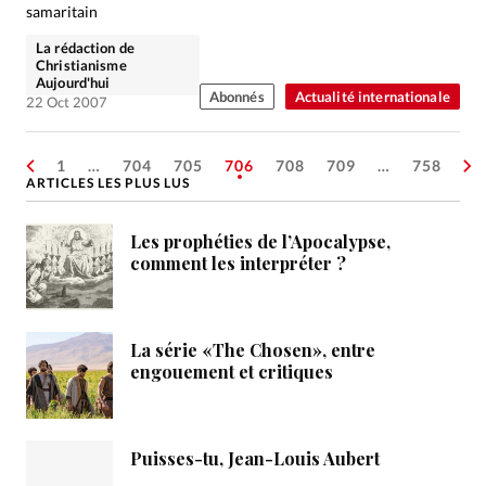
samaritain
La rédaction de
Christianisme
Aujourd'hui
Abonnés
Actualité internationale
22 Oct 2007
1
…
704
705
706
708
709
…
758
ARTICLES LES PLUS LUS
Les prophéties de l’Apocalypse,
comment les interpréter ?
La série «The Chosen», entre
engouement et critiques
Puisses-tu, Jean-Louis Aubert