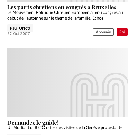
Édition: Suisse
Les partis chrétiens en congrès à Bruxelles
Devise:
CHF
Le Mouvement Politique Chrétien Européen a tenu congrès au
début de l’automne sur le thème de la famille. Échos
RUBRIQUES
Paul Ohlott
Tous les articles
Actualité chrétienne
Abonnés
Foi
22 Oct 2007
Actualité internationale
Chronique
Culture
Dossier
Eglises
Foi
Génération réveil
Monde
Opinions
Publireportage
Relations Aujourd'hui
Société
Tour du monde des Eglises
Trait d'Ixène
Vécu
Vie Intérieure
Demandez le guide!
Un étudiant d’IBETO offre des visites de la Genève protestante