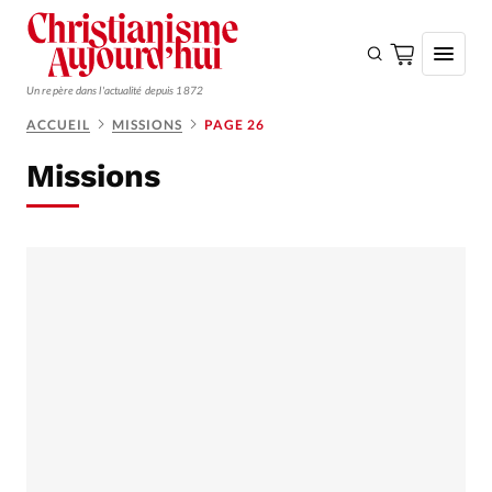
Un repère dans l'actualité depuis 1872
ACCUEIL
MISSIONS
PAGE 26
S'ABONNER
Missions
Monde
Eglises
Opinions
Tous les articles
Faire un don
Emploi
Se connecter