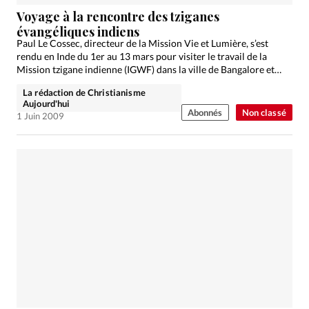
Édition: Suisse
Voyage à la rencontre des tziganes
Devise:
CHF
évangéliques indiens
Paul Le Cossec, directeur de la Mission Vie et Lumière, s’est
RUBRIQUES
rendu en Inde du 1er au 13 mars pour visiter le travail de la
Tous les articles
Actualité chrétienne
Mission tzigane indienne (IGWF) dans la ville de Bangalore et…
Actualité internationale
Chronique
Culture
La rédaction de Christianisme
Aujourd'hui
Dossier
Eglises
Foi
Génération réveil
Monde
Abonnés
Non classé
1 Juin 2009
Opinions
Publireportage
Relations Aujourd'hui
Société
Tour du monde des Eglises
Trait d'Ixène
Vécu
Vie Intérieure