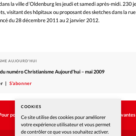
 dans la ville d’Oldenburg les jeudi et samedi après-midi. 230 j
ts, visitant des hôpitaux ou proposant des sketches dans la rue
oncé du 28 décembre 2011 au 2 janvier 2012.
ISME AUJOURD'HUI
é du numéro Christianisme Aujourd’hui – mai 2009
r
S’abonner
COOKIES
Pour poursuivre la lecture, choisissez une des options suivantes 
Ce site utilise des cookies pour améliorer
votre expérience utilisateur et vous permet
de contrôler ce que vous souhaitez activer.