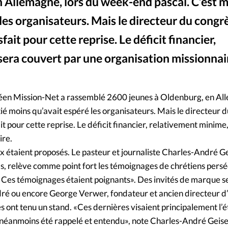
Foi
La bout
 Allemagne, lors du week-end pascal. C’est m
les organisateurs. Mais le directeur du cong
À propo
Opinions
isfait pour cette reprise. Le déficit financier,
La réda
sera couvert par une organisation missionnai
ourd'hui
Mon co
lises
éen Mission-Net a rassemblé 2600 jeunes à Oldenburg, en All
Changem
ié moins qu’avait espéré les organisateurs. Mais le directeur 
érieure
ait pour cette reprise. Le déficit financier, relativement minime
ire.
Nous co
x étaient proposés. Le pasteur et journaliste Charles-André Ge
as, relève comme point fort les témoignages de chrétiens persé
Emploi
e. Ces témoignages étaient poignants». Des invités de marque s
ndré ou encore George Verwer, fondateur et ancien directeur 
s ont tenu un stand. «Ces dernières visaient principalement l’
 a néanmoins été rappelé et entendu», note Charles-André Geise