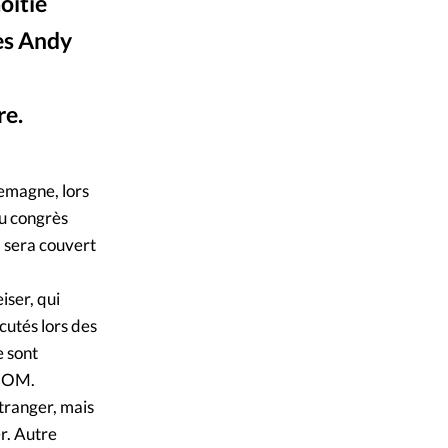
ique
oitié
rès Andy
s
ction
re.
Alliance Presse
©
mpte
emagne, lors
ement d'adresse
du congrès
, sera couvert
ntacter
iser, qui
cutés lors des
e sont
d’OM.
étranger, mais
r. Autre