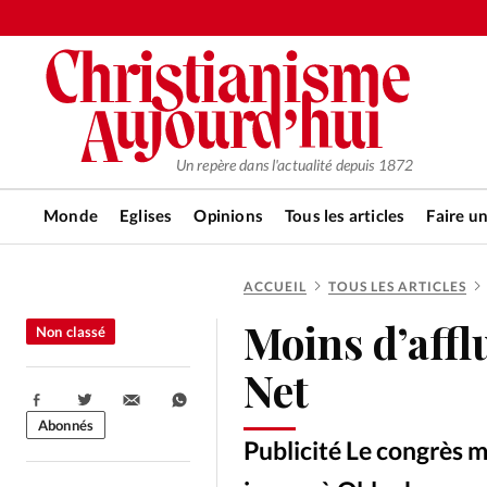
Un repère dans l'actualité depuis 1872
Monde
Eglises
Opinions
Tous les articles
Faire u
ACCUEIL
TOUS LES ARTICLES
RUBRIQUES
Moins d’affl
Non classé
Tous les articles
Actualité ch
Net
Partager:
Actualité internationale
Chro
Abonnés
Publicité Le congrès 