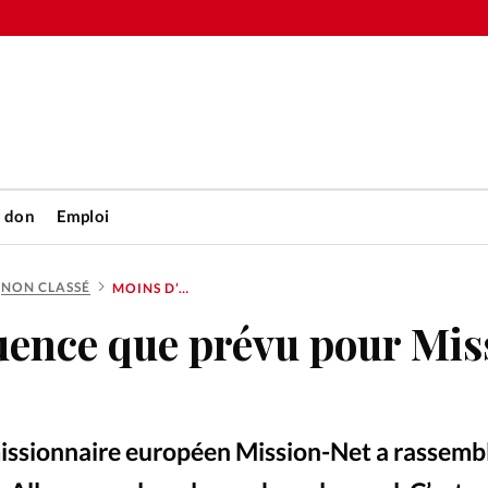
n don
Emploi
NON CLASSÉ
MOINS D’AFFLUENCE QUE PRÉVU POUR MISSION-NET
Accueil
uence que prévu pour Mis
rétienne
Les abo
nique
Faire u
missionnaire européen Mission-Net a rassemb