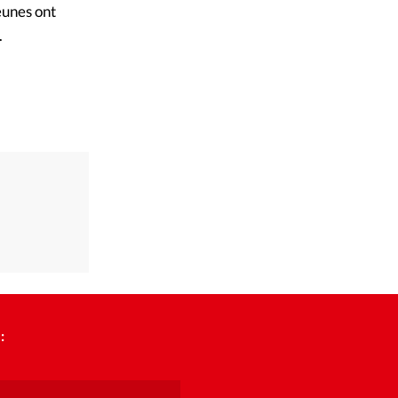
eunes ont
.
: