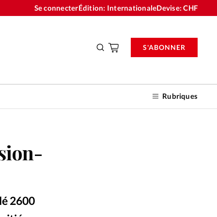
Se connecter
Édition: Internationale
Devise:
CHF
S'ABONNER
Rubriques
sion-
nnements
n don
lé 2600