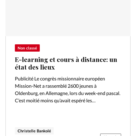
Non classé
E-learning et cours à distance: un
état des lieux
Publicité Le congrès missionnaire européen
Mission-Net a rassemblé 2600 jeunes à
Oldenburg, en Allemagne, lors du week-end pascal.
C’est moitié moins qu’avait espéré les
organisateurs. Mais le directeur du congrès Andy
Juliff s’est déclaré satisfait…
Christelle Bankolé