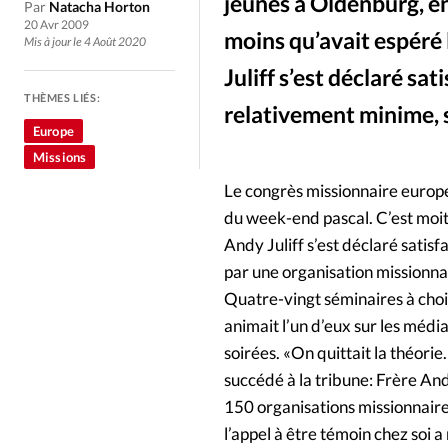
Culture
Dossier
Eglises
jeunes à Oldenburg, en
Par
Natacha Horton
20 Avr 2009
moins qu’avait espéré 
Mis à jour le 4 Août 2020
Génération réveil
Monde
Juliff s’est déclaré sat
THÈMES LIÉS:
relativement minime, 
Publireportage
Relations Auj
Europe
Missions
Société
Tour du monde des Eg
Le congrès missionnaire europ
du week-end pascal. C’est moit
Trait d'Ixène
Vécu
Vie Int
Andy Juliff s’est déclaré satisf
par une organisation missionna
Quatre-vingt séminaires à choi
animait l’un d’eux sur les médi
soirées. «On quittait la théori
succédé à la tribune: Frère A
150 organisations missionnaire
l’appel à être témoin chez soi