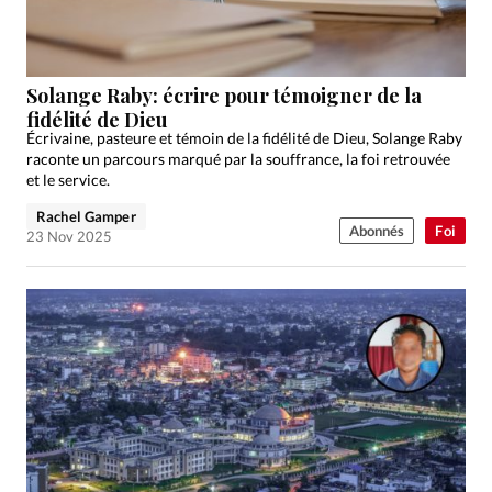
Édition: Suisse
Devise:
CHF
RUBRIQUES
Solange Raby: écrire pour témoigner de la
Tous les articles
Actualité chrétienne
fidélité de Dieu
Écrivaine, pasteure et témoin de la fidélité de Dieu, Solange Raby
Actualité internationale
Chronique
Culture
raconte un parcours marqué par la souffrance, la foi retrouvée
Dossier
Eglises
Foi
Génération réveil
Monde
et le service.
Opinions
Publireportage
Relations Aujourd'hui
Rachel Gamper
Abonnés
Foi
23 Nov 2025
Société
Tour du monde des Eglises
Trait d'Ixène
Vécu
Vie Intérieure