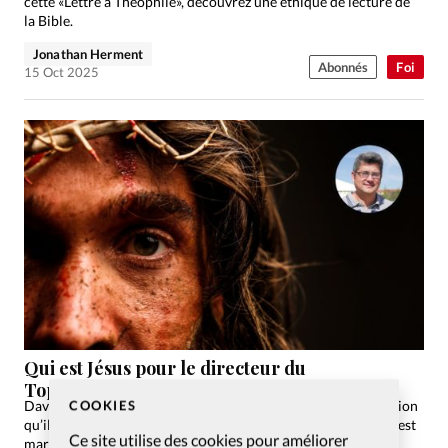
cette «Lettre à Théophile», découvrez une éthique de lecture de
la Bible.
Jonathan Herment
Abonnés
Foi
15 Oct 2025
Qui est Jésus pour le directeur du
TopChrétien?
COOKIES
David Nolent est directeur général du TopChrétien, une mission
qu’il a rejointe il y a vingt-trois ans. Auteur de douze livres, il est
Ce site utilise des cookies pour améliorer
marié et père de trois filles.