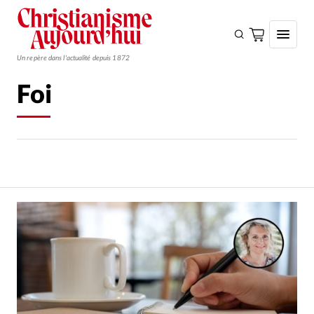
Un repère dans l'actualité depuis 1872
Foi
S'ABONNER
Monde
Eglises
Opinions
Tous les articles
Faire un don
Emploi
Se connecter