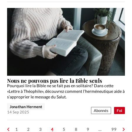
Nous ne pouvons pas lire la Bible seuls
Pourquoi lire la Bible ne se fait pas en solitaire? Dans cette
«Lettre à Théophile», découvrez comment l’herméneutique aide à
s’approprier le message du Salut.
Jonathan Herment
Abonnés
Foi
14 Sep 2025
1
2
3
4
5
8
9
…
99