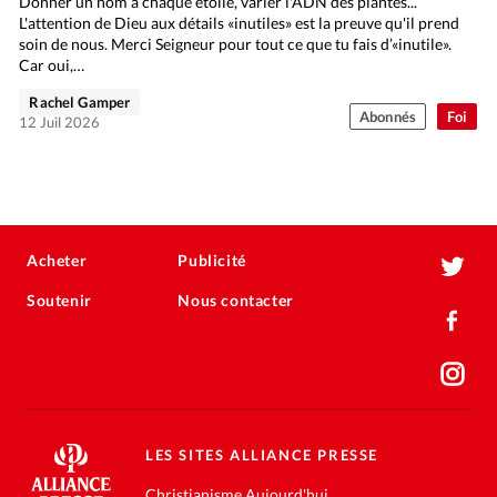
Donner un nom à chaque étoile, varier l'ADN des plantes...
L'attention de Dieu aux détails «inutiles» est la preuve qu'il prend
soin de nous. Merci Seigneur pour tout ce que tu fais d’«inutile».
Car oui,…
Rachel Gamper
Abonnés
Foi
12 Juil 2026
Acheter
Publicité
Soutenir
Nous contacter
LES SITES ALLIANCE PRESSE
Christianisme Aujourd'hui