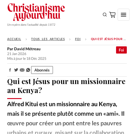
Un repère dans l'actualité depuis 1872
ACCUEIL
TOUS LES ARTICLES
FOI
QUI EST JÉSUS POUR UN MISSIONNAIRE AU KENYA?
S'ABONNER
Par
David Métreau
Foi
21 Jan 2026
Monde
Mis à jour le 18 Déc 2025
Eglises
Abonnés
Partager:
Opinions
Qui est Jésus pour un missionnaire
Tous les articles
au Kenya?
Faire un don
Alfred Kitui est un missionnaire au Kenya,
Emploi
mais il se présente plutôt comme un «ami». Il
œuvre pour créer un pont entre les pauvres
Se connecter
urbains et ruraux, misant sur la collaboration.