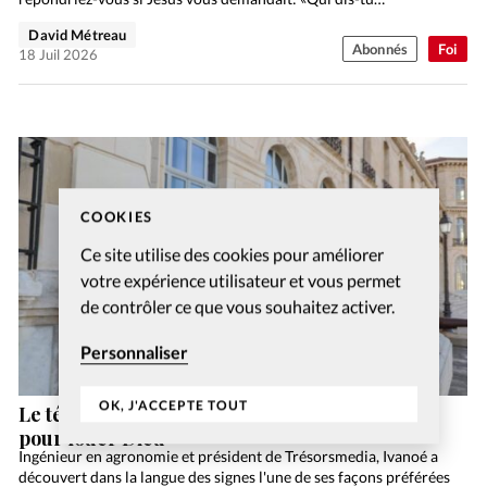
David Métreau
Abonnés
Foi
18 Juil 2026
COOKIES
Ce site utilise des cookies pour améliorer
votre expérience utilisateur et vous permet
de contrôler ce que vous souhaitez activer.
Personnaliser
OK, J'ACCEPTE TOUT
Le témoignage d’Ivanoé: la langue des signes
pour louer Dieu
Ingénieur en agronomie et président de Trésorsmedia, Ivanoé a
découvert dans la langue des signes l'une de ses façons préférées