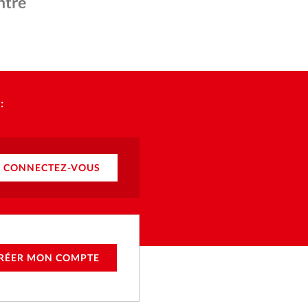
ique
ntre
s
 – Domaine public
ction
:
mpte
ement d'adresse
CONNECTEZ-VOUS
ntacter
RÉER MON COMPTE