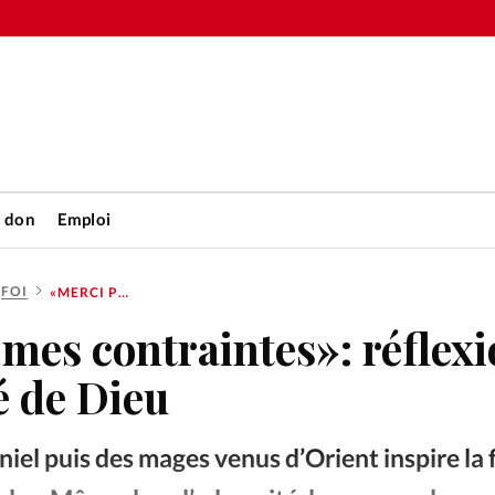
n don
Emploi
FOI
«MERCI POUR MES CONTRAINTES»: RÉFLEXION SUR LA FIDÉLITÉ DE DIEU
Accueil
mes contraintes»: réflex
rétienne
Les abo
té de Dieu
nique
Faire u
niel puis des mages venus d’Orient inspire la f