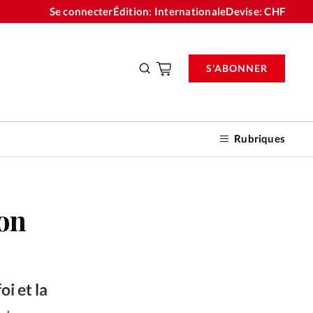
Se connecter
Édition: Internationale
Devise:
CHF
S'ABONNER
Rubriques
ion
nnements
n don
oi et la