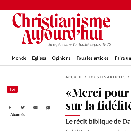
Un repère dans l'actualité depuis 1872
Monde
Eglises
Opinions
Tous les articles
Faire u
ACCUEIL
TOUS LES ARTICLES
RUBRIQUES
«Merci pour 
Foi
Tous les articles
Actualité ch
sur la fidéli
Partager:
Actualité internationale
Chro
Abonnés
Le récit biblique de Da