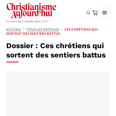
Un repère dans l'actualité depuis 1872
ACCUEIL
TOUS LES ARTICLES
CES CHRÉTIENS QUI
SORTENT DES SENTIERS BATTUS
S'ABONNER
Dossier :
Ces chrétiens qui
Monde
sortent des sentiers battus
Eglises
Opinions
Tous les articles
Faire un don
Emploi
Se connecter