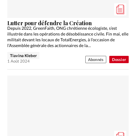
Édition: Suisse
Devise:
CHF
Lutter pour défendre la Création
RUBRIQUES
Depuis 2022, GreenFaith, ONG chrétienne écologiste, s’est
Tous les articles
Actualité chrétienne
illustrée dans les opérations de désobéissance civile. Fin mai, elle
Actualité internationale
Chronique
Culture
militait devant les locaux de TotalEnergies, à l’occasion de
l’Assemblée générale des actionnaires de la
Dossier
Eglises
Foi
Génération réveil
Monde
multinationale.Amélie Franco, coordinatrice,…
Tiavina Kleber
Opinions
Publireportage
Relations Aujourd'hui
Abonnés
Dossier
1 Août 2024
Société
Tour du monde des Eglises
Trait d'Ixène
Vécu
Vie Intérieure