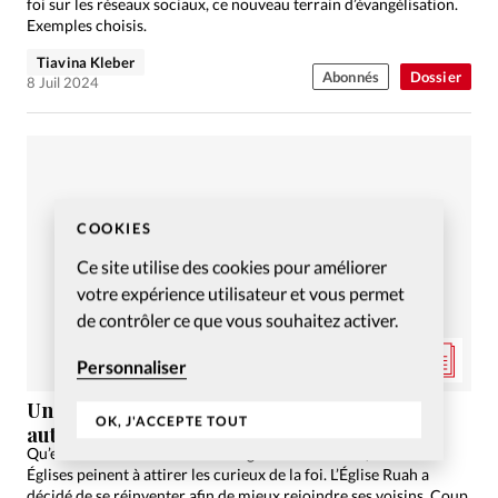
foi sur les réseaux sociaux, ce nouveau terrain d’évangélisation.
Exemples choisis.
Tiavina Kleber
Abonnés
Dossier
8 Juil 2024
COOKIES
Ce site utilise des cookies pour améliorer
votre expérience utilisateur et vous permet
de contrôler ce que vous souhaitez activer.
Personnaliser
Une Église en vitrine pour vivre l’amour
OK, J'ACCEPTE TOUT
autrement
Qu’elles soient au milieu du village ou loin de tout, certaines
Églises peinent à attirer les curieux de la foi. L’Église Ruah a
décidé de se réinventer afin de mieux rejoindre ses voisins. Coup