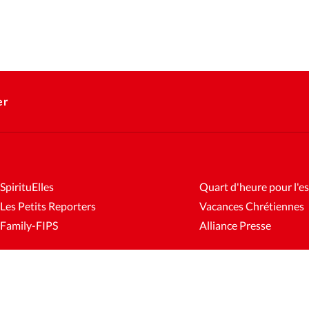
er
SpirituElles
Quart d'heure pour l'es
Les Petits Reporters
Vacances Chrétiennes
Family-FIPS
Alliance Presse
es
Mentions légales
Gestion des cookies