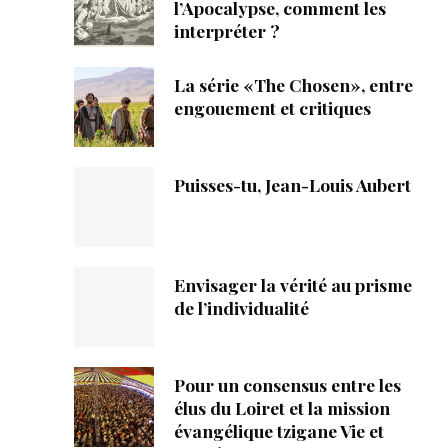
ique
l’Apocalypse, comment les
interpréter ?
s
La série «The Chosen», entre
engouement et critiques
ction
mpte
Puisses-tu, Jean-Louis Aubert
ement d'adresse
ntacter
Envisager la vérité au prisme
de l’individualité
Pour un consensus entre les
élus du Loiret et la mission
évangélique tzigane Vie et