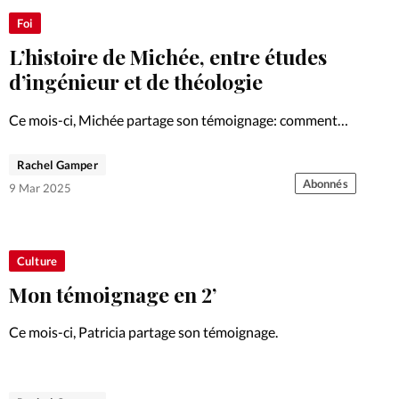
Foi
L’histoire de Michée, entre études
d’ingénieur et de théologie
Ce mois-ci, Michée partage son témoignage: comment
est-il possible d'étudier la théologie sans mettre ses
études en pause?
Rachel Gamper
Abonnés
9 Mar 2025
Culture
Mon témoignage en 2’
Ce mois-ci, Patricia partage son témoignage.