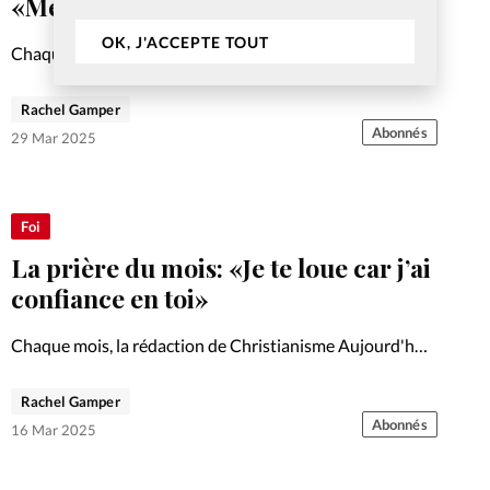
«Merci parce que tu es vivant»
OK, J'ACCEPTE TOUT
Chaque mois, la rédaction de Christianisme Aujourd'hui
vous propose une prière.
Rachel Gamper
Abonnés
29 Mar 2025
Foi
La prière du mois: «Je te loue car j’ai
confiance en toi»
Chaque mois, la rédaction de Christianisme Aujourd'hui
vous propose une prière.
Rachel Gamper
Abonnés
16 Mar 2025