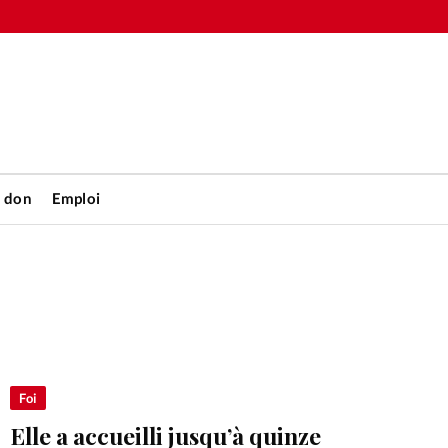
n don
Emploi
Accueil
rétienne
Les abo
nique
Faire u
Foi
Elle a accueilli jusqu’à quinze