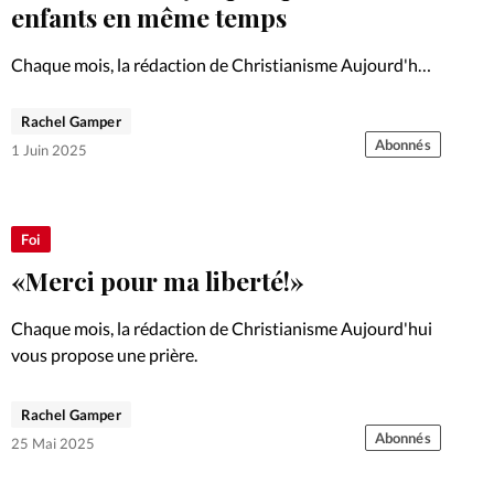
Foi
La bout
enfants en même temps
À propo
Opinions
Chaque mois, la rédaction de Christianisme Aujourd'hui
vous propose un témoignage.
La réda
Rachel Gamper
ourd'hui
Abonnés
1 Juin 2025
Mon co
lises
Changem
Foi
érieure
«Merci pour ma liberté!»
Nous co
Chaque mois, la rédaction de Christianisme Aujourd'hui
vous propose une prière.
Emploi
Rachel Gamper
Abonnés
25 Mai 2025