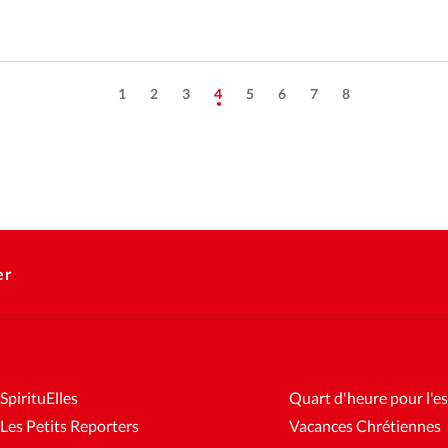
1
2
3
4
5
6
7
8
er
SpirituElles
Quart d'heure pour l'es
Les Petits Reporters
Vacances Chrétiennes