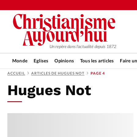
Un repère dans l'actualité depuis 1872
Monde
Eglises
Opinions
Tous les articles
Faire u
ACCUEIL
ARTICLES DE HUGUES NOT
PAGE 4
Hugues Not
RUBRIQUES
Tous les articles
Actualité ch
Actualité internationale
Chro