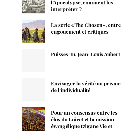
ique
l’Apocalypse, comment les
interpréter ?
s
La série «The Chosen», entre
engouement et critiques
ction
mpte
Puisses-tu, Jean-Louis Aubert
ement d'adresse
ntacter
Envisager la vérité au prisme
de l’individualité
Pour un consensus entre les
élus du Loiret et la mission
évangélique tzigane Vie et