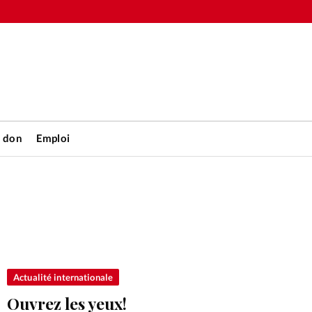
n don
Emploi
Accueil
rétienne
Les abo
nique
Faire u
Actualité internationale
Ouvrez les yeux!