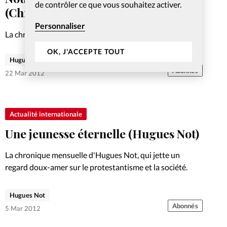
de contrôler ce que vous souhaitez activer.
(Chronique d’Hugues Not)
Personnaliser
La chronique mensuelle d'Hugues Not, qui jette un
regard doux-amer sur le protestantisme et la société.
OK, J'ACCEPTE TOUT
Hugues Not
Abonnés
22 Mar 2012
Actualité internationale
Une jeunesse éternelle (Hugues Not)
La chronique mensuelle d'Hugues Not, qui jette un
regard doux-amer sur le protestantisme et la société.
Hugues Not
Abonnés
5 Mar 2012