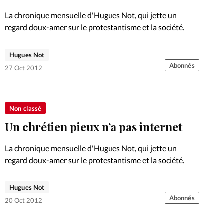
Foi
La bout
La chronique mensuelle d'Hugues Not, qui jette un
À propo
regard doux-amer sur le protestantisme et la société.
Opinions
La réda
Hugues Not
ourd'hui
Abonnés
27 Oct 2012
Mon co
lises
Changem
Non classé
érieure
Un chrétien pieux n’a pas internet
Nous co
La chronique mensuelle d'Hugues Not, qui jette un
regard doux-amer sur le protestantisme et la société.
Emploi
Hugues Not
Abonnés
20 Oct 2012