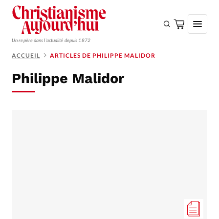
Un repère dans l'actualité depuis 1872
ACCUEIL
ARTICLES DE PHILIPPE MALIDOR
S'ABONNER
Philippe Malidor
Monde
Eglises
Opinions
Tous les articles
Faire un don
Emploi
Se connecter