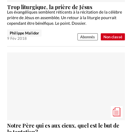
Édition: Internationale
Trop liturgique, la prière de Jésus
Devise:
CHF
Les évangéliques semblent réticents à la récitation de la célèbre
prière de Jésus en assemblée. Un retour à la liturgie pourrait
RUBRIQUES
cependant être bénéfique. Le point. Dossier.
Tous les articles
Actualité chrétienne
Philippe Malidor
Abonnés
Non classé
Actualité internationale
Chronique
Culture
9 Fév 2018
Dossier
Eglises
Foi
Génération réveil
Monde
Opinions
Publireportage
Relations Aujourd'hui
Société
Tour du monde des Eglises
Trait d'Ixène
Vécu
Vie Intérieure
Notre Père qui es aux cieux, quel est le but de
la tentation?