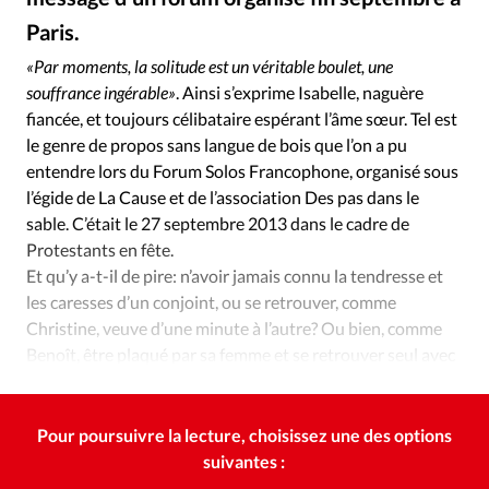
Édition: Internationale
Paris.
Alliance Presse
©
Devise:
CHF
«Par moments, la solitude est un véritable boulet, une
RUBRIQUES
souffrance ingérable»
. Ainsi s’exprime Isabelle, naguère
Tous les articles
Actualité chrétienne
fiancée, et toujours célibataire espérant l’âme sœur. Tel est
Actualité internationale
Chronique
Culture
le genre de propos sans langue de bois que l’on a pu
entendre lors du Forum Solos Francophone, organisé sous
Dossier
Eglises
Foi
Génération réveil
Monde
l’égide de La Cause et de l’association Des pas dans le
Opinions
Publireportage
Relations Aujourd'hui
sable. C’était le 27 septembre 2013 dans le cadre de
Société
Tour du monde des Eglises
Trait d'Ixène
Protestants en fête.
Vécu
Vie Intérieure
Et qu’y a-t-il de pire: n’avoir jamais connu la tendresse et
les caresses d’un conjoint, ou se retrouver, comme
Christine, veuve d’une minute à l’autre? Ou bien, comme
Benoît, être plaqué par sa femme et se retrouver seul avec
deux fils qu’on élève depuis dix ans?
Pour poursuivre la lecture, choisissez une des options
suivantes :