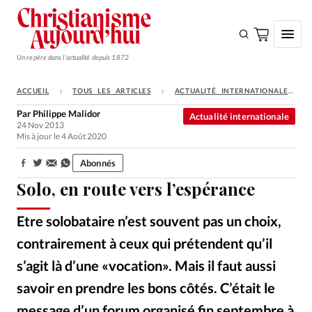
Un repère dans l'actualité depuis 1872
ACCUEIL
TOUS LES ARTICLES
ACTUALITÉ INTERNATIONALE
S'ABONNER
Par
Philippe Malidor
Actualité internationale
24 Nov 2013
Monde
Mis à jour le 4 Août 2020
Eglises
Abonnés
Partager:
Opinions
Solo, en route vers l’espérance
Tous les articles
Etre solobataire n’est souvent pas un choix,
Faire un don
contrairement à ceux qui prétendent qu’il
Emploi
s’agit là d’une «vocation». Mais il faut aussi
savoir en prendre les bons côtés. C’était le
Se connecter
message d’un forum organisé fin septembre à